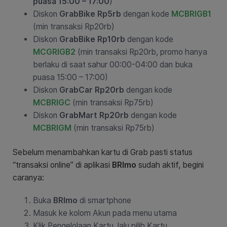
puasa 15:00 – 17:00
)
Diskon
GrabBike Rp5rb
dengan kode
MCBRIGB1
(min transaksi Rp20rb)
Diskon
GrabBike Rp10rb
dengan kode
MCGRIGB2
(min transaksi Rp20rb, promo hanya
berlaku di saat sahur 00:00-04:00 dan buka
puasa 15:00 – 17:00)
Diskon
GrabCar Rp20rb
dengan kode
MCBRIGC
(min transaksi Rp75rb)
Diskon
GrabMart Rp20rb
dengan kode
MCBRIGM
(min transaksi Rp75rb)
Sebelum menambahkan kartu di Grab pasti status
“transaksi online” di aplikasi
BRImo
sudah aktif, begini
caranya:
Buka
BRImo
di smartphone
Masuk ke kolom Akun pada menu utama
Klik Pengelolaan Kartu, lalu pilih Kartu