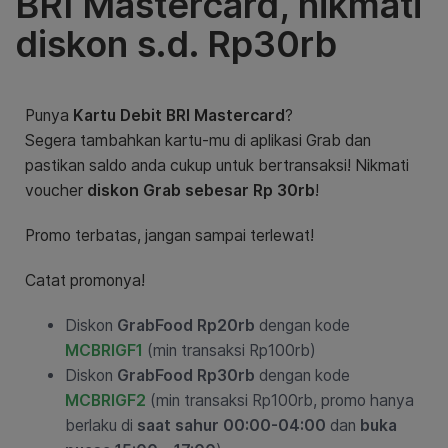
BRI Mastercard, nikmati
diskon s.d. Rp30rb
Punya
Kartu Debit BRI Mastercard
?
Segera tambahkan kartu-mu di aplikasi Grab dan
pastikan saldo anda cukup untuk bertransaksi! Nikmati
voucher
diskon Grab sebesar Rp 30rb
!
Promo terbatas, jangan sampai terlewat!
Catat promonya!
Diskon
GrabFood Rp20rb
dengan kode
MCBRIGF1
(min transaksi Rp100rb)
Diskon
GrabFood Rp30rb
dengan kode
MCBRIGF2
(min transaksi Rp100rb, promo hanya
berlaku di
saat sahur 00:00-04:00
dan
buka