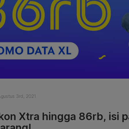
Agustus 3rd, 2021
kon Xtra hingga 86rb, isi 
arang!