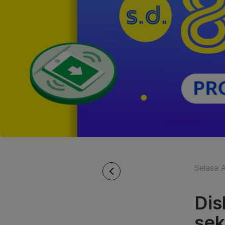
Selasa 
Dis
sek