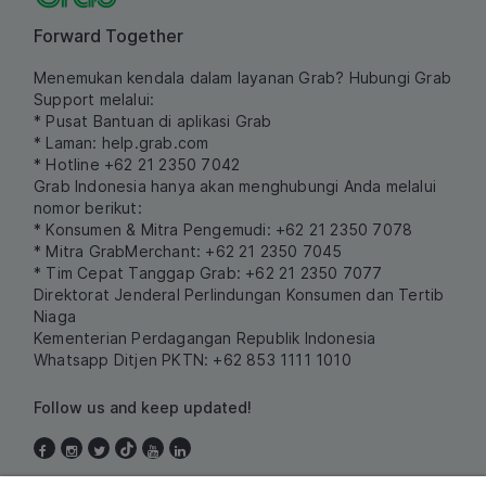
Forward Together
Menemukan kendala dalam layanan Grab? Hubungi Grab
Support melalui:
* Pusat Bantuan di aplikasi Grab
* Laman:
help.grab.com
* Hotline +62 21 2350 7042
Grab Indonesia hanya akan menghubungi Anda melalui
nomor berikut:
* Konsumen & Mitra Pengemudi: +62 21 2350 7078
* Mitra GrabMerchant: +62 21 2350 7045
* Tim Cepat Tanggap Grab: +62 21 2350 7077
Direktorat Jenderal Perlindungan Konsumen dan Tertib
Niaga
Kementerian Perdagangan Republik Indonesia
Whatsapp Ditjen PKTN: +62 853 1111 1010
Follow us and keep updated!