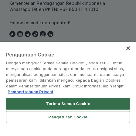
Kementerian Perdagangan Republik Indonesia
Whatsapp Ditjen PKTN: +62 853 1111 1010
Follow us and keep updated!
Indonesia
Penggunaan Cookie
Dengan mengklik "Terima Semua Cookie" , anda setuju untuk
menyimpan cookie pada perangkat anda untuk navigasi situs,
menganalisas penggunaan situs, dan membantu dalam upaya
pemasaran kami. Silahkan mengacu kepada bagian Cookies
dalam Pemberitahuan Privasi kami untuk informasi lebih lanjut.
Pemberitahuan Privasi
Peraturan dan Kebijakan
•
Pemberitahuan Privasi
Terima Semua Cookie
Grab for Android
© Grab 2010 - 2026
Open App
4.8
Pengaturan Cookie