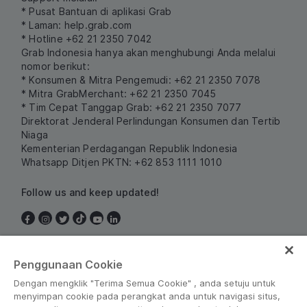
* Pusat Bantuan di aplikasi Grab
* Laman:
help.grab.com
* Hotline +62 21 2350 7042
Grab Indonesia hanya akan menghubungi Anda melalui
nomor berikut:
* Konsumen & Mitra Pengemudi: +62 21 2350 7078
* Mitra GrabMerchant: +62 21 2350 7045
* Tim Cepat Tanggap Grab: +62 21 2350 7077
Direktorat Jenderal Perlindungan Konsumen dan Tertib
Niaga
Kementerian Perdagangan Republik Indonesia
Whatsapp Ditjen PKTN: +62 853 1111 1010
Follow us and keep updated!
Indonesia
Penggunaan Cookie
Dengan mengklik "Terima Semua Cookie" , anda setuju untuk
menyimpan cookie pada perangkat anda untuk navigasi situs,