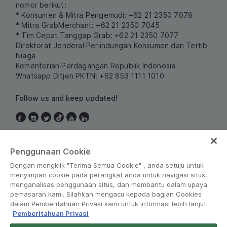
nomor berikut:
* Konsumen & Mitra Pengemudi: +62 21 2350 7078
* Mitra GrabMerchant: +62 21 2350 7045
* Tim Cepat Tanggap Grab: +62 21 2350 7077
Direktorat Jenderal Perlindungan Konsumen dan Tertib
Niaga
Kementerian Perdagangan Republik Indonesia
Whatsapp Ditjen PKTN: +62 853 1111 1010
Follow us and keep updated!
Indonesia
Penggunaan Cookie
Dengan mengklik "Terima Semua Cookie" , anda setuju untuk
menyimpan cookie pada perangkat anda untuk navigasi situs,
menganalisas penggunaan situs, dan membantu dalam upaya
pemasaran kami. Silahkan mengacu kepada bagian Cookies
dalam Pemberitahuan Privasi kami untuk informasi lebih lanjut.
Pemberitahuan Privasi