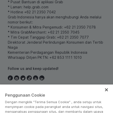
* Pusat Bantuan di aplikasi Grab
* Laman:
help.grab.com
* Hotline +62 21 2350 7042
Grab Indonesia hanya akan menghubungi Anda melalui
nomor berikut:
* Konsumen & Mitra Pengemudi: +62 21 2350 7078
* Mitra GrabMerchant: +62 21 2350 7045
* Tim Cepat Tanggap Grab: +62 21 2350 7077
Direktorat Jenderal Perlindungan Konsumen dan Tertib
Niaga
Kementerian Perdagangan Republik Indonesia
Whatsapp Ditjen PKTN: +62 853 1111 1010
Follow us and keep updated!
Indonesia
Penggunaan Cookie
Dengan mengklik "Terima Semua Cookie" , anda setuju untuk
menyimpan cookie pada perangkat anda untuk navigasi situs,
menganalisas penggunaan situs, dan membantu dalam upaya