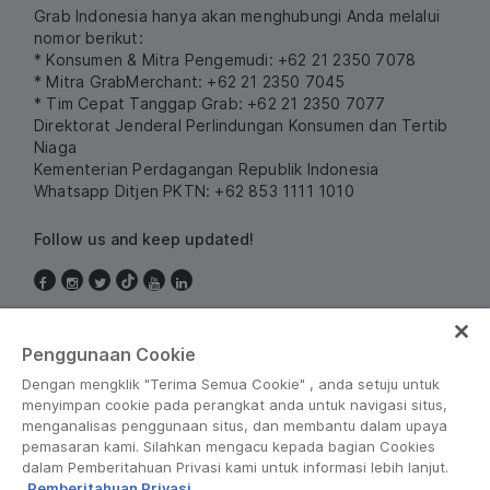
Grab Indonesia hanya akan menghubungi Anda melalui
nomor berikut:
* Konsumen & Mitra Pengemudi: +62 21 2350 7078
* Mitra GrabMerchant: +62 21 2350 7045
* Tim Cepat Tanggap Grab: +62 21 2350 7077
Direktorat Jenderal Perlindungan Konsumen dan Tertib
Niaga
Kementerian Perdagangan Republik Indonesia
Whatsapp Ditjen PKTN: +62 853 1111 1010
Follow us and keep updated!
Indonesia
Penggunaan Cookie
Dengan mengklik "Terima Semua Cookie" , anda setuju untuk
menyimpan cookie pada perangkat anda untuk navigasi situs,
menganalisas penggunaan situs, dan membantu dalam upaya
pemasaran kami. Silahkan mengacu kepada bagian Cookies
dalam Pemberitahuan Privasi kami untuk informasi lebih lanjut.
Pemberitahuan Privasi