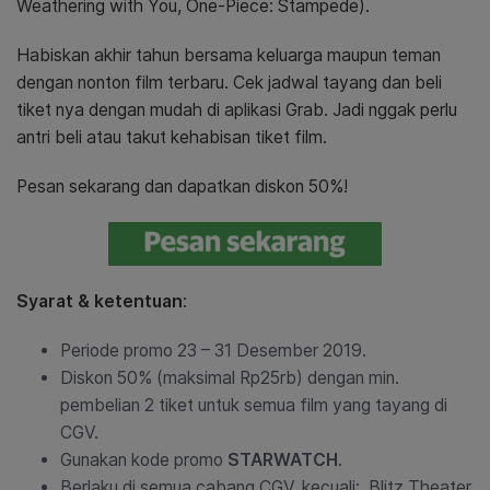
Weathering with You, One-Piece: Stampede).
Habiskan akhir tahun bersama keluarga maupun teman
dengan nonton film terbaru. Cek jadwal tayang dan beli
tiket nya dengan mudah di aplikasi Grab. Jadi nggak perlu
antri beli atau takut kehabisan tiket film
.
Pesan sekarang dan dapatkan diskon 50%!
Syarat & ketentuan
:
Periode promo 23 – 31 Desember 2019.
Diskon 50% (maksimal Rp25rb) dengan min.
pembelian 2 tiket untuk semua film yang tayang di
CGV.
Gunakan kode promo
STARWATCH
.
Berlaku di semua cabang CGV, kecuali: Blitz Theater