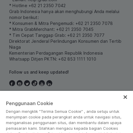
* Hotline +62 21 2350 7042
Grab Indonesia hanya akan menghubungi Anda melalui
nomor berikut:
* Konsumen & Mitra Pengemudi: +62 21 2350 7078
* Mitra GrabMerchant: +62 21 2350 7045
* Tim Cepat Tanggap Grab: +62 21 2350 7077
Direktorat Jenderal Perlindungan Konsumen dan Tertib
Niaga
Kementerian Perdagangan Republik Indonesia
Whatsapp Ditjen PKTN: +62 853 1111 1010
Follow us and keep updated!
Indonesia
Penggunaan Cookie
Dengan mengklik "Terima Semua Cookie" , anda setuju untuk
menyimpan cookie pada perangkat anda untuk navigasi situs,
menganalisas penggunaan situs, dan membantu dalam upaya
pemasaran kami. Silahkan mengacu kepada bagian Cookies