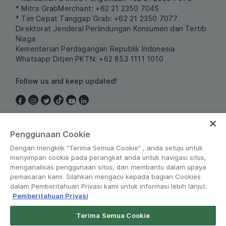
* Mitra GrabMerchant: +62 21 2350 7045
* Tim Cepat Tanggap Grab: +62 21 2350 7077
Direktorat Jenderal Perlindungan Konsumen dan Tertib
Niaga
Kementerian Perdagangan Republik Indonesia
Whatsapp Ditjen PKTN: +62 853 1111 1010
Follow us and keep updated!
Indonesia
Penggunaan Cookie
Dengan mengklik "Terima Semua Cookie" , anda setuju untuk
menyimpan cookie pada perangkat anda untuk navigasi situs,
menganalisas penggunaan situs, dan membantu dalam upaya
pemasaran kami. Silahkan mengacu kepada bagian Cookies
dalam Pemberitahuan Privasi kami untuk informasi lebih lanjut.
Pemberitahuan Privasi
Peraturan dan Kebijakan
•
Pemberitahuan Privasi
Terima Semua Cookie