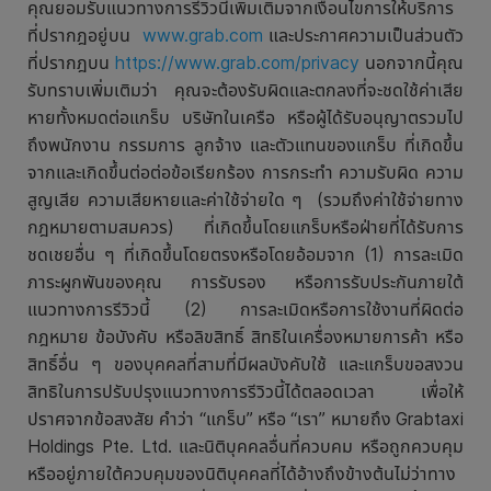
คุณยอมรับแนวทางการรีวิวนี้เพิ่มเติมจากเงื่อนไขการให้บริการ
ที่ปรากฎอยู่บน
www.grab.com
และประกาศความเป็นส่วนตัว
ที่ปรากฎบน
https://www.grab.com/privacy
นอกจากนี้คุณ
รับทราบเพิ่มเติมว่า คุณจะต้องรับผิดและตกลงที่จะชดใช้ค่าเสีย
หายทั้งหมดต่อแกร็บ บริษัทในเครือ หรือผู้ได้รับอนุญาตรวมไป
ถึงพนักงาน กรรมการ ลูกจ้าง และตัวแทนของแกร็บ ที่เกิดขึ้น
จากและเกิดขึ้นต่อต่อข้อเรียกร้อง การกระทำ ความรับผิด ความ
สูญเสีย ความเสียหายและค่าใช้จ่ายใด ๆ (รวมถึงค่าใช้จ่ายทาง
กฎหมายตามสมควร) ที่เกิดขึ้นโดยแกร็บหรือฝ่ายที่ได้รับการ
ชดเชยอื่น ๆ ที่เกิดขึ้นโดยตรงหรือโดยอ้อมจาก (1) การละเมิด
ภาระผูกพันของคุณ การรับรอง หรือการรับประกันภายใต้
แนวทางการรีวิวนี้ (2) การละเมิดหรือการใช้งานที่ผิดต่อ
กฎหมาย ข้อบังคับ หรือลิขสิทธิ์ สิทธิในเครื่องหมายการค้า หรือ
สิทธิ์อื่น ๆ ของบุคคลที่สามที่มีผลบังคับใช้ และแกร็บขอสงวน
สิทธิในการปรับปรุงแนวทางการรีวิวนี้ได้ตลอดเวลา เพื่อให้
ปราศจากข้อสงสัย คำว่า “แกร็บ” หรือ “เรา” หมายถึง Grabtaxi
Holdings Pte. Ltd. และนิติบุคคลอื่นที่ควบคม หรือถูกควบคุม
หรืออยู่ภายใต้ควบคุมของนิติบุคคลที่ได้อ้างถึงข้างต้นไม่ว่าทาง