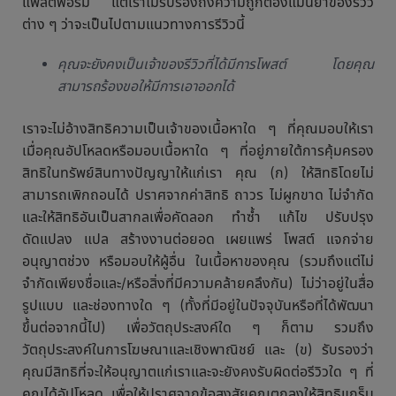
แพลตฟอร์ม แต่เราไม่รับรองถึงความถูกต้องแม่นยำของรีวิว
ต่าง ๆ ว่าจะเป็นไปตามแนวทางการรีวิวนี้
คุณจะยังคงเป็นเจ้าของรีวิวที่ได้มีการโพสต์ โดยคุณ
สามารถร้องขอให้มีการเอาออกได้
เราจะไม่อ้างสิทธิความเป็นเจ้าของเนื้อหาใด ๆ ที่คุณมอบให้เรา
เมื่อคุณอัปโหลดหรือมอบเนื้อหาใด ๆ ที่อยู่ภายใต้การคุ้มครอง
สิทธิในทรัพย์สินทางปัญญาให้แก่เรา คุณ (ก) ให้สิทธิโดยไม่
สามารถเพิกถอนได้ ปราศจากค่าสิทธิ ถาวร ไม่ผูกขาด ไม่จำกัด
และให้สิทธิอันเป็นสากลเพื่อคัดลอก ทำซ้ำ แก้ไข ปรับปรุง
ดัดแปลง แปล สร้างงานต่อยอด เผยแพร่ โพสต์ แจกจ่าย
อนุญาตช่วง หรือมอบให้ผู้อื่น ในเนื้อหาของคุณ (รวมถึงแต่ไม่
จำกัดเพียงชื่อและ/หรือสิ่งที่มีความคล้ายคลึงกัน) ไม่ว่าอยู่ในสื่อ
รูปแบบ และช่องทางใด ๆ (ทั้งที่มีอยู่ในปัจจุบันหรือที่ได้พัฒนา
ขึ้นต่อจากนี้ไป) เพื่อวัตถุประสงค์ใด ๆ ก็ตาม รวมถึง
วัตถุประสงค์ในการโฆษณาและเชิงพาณิชย์ และ (ข) รับรองว่า
คุณมีสิทธิที่จะให้อนุญาตแก่เราและจะยังคงรับผิดต่อรีวิวใด ๆ ที่
คุณได้อัปโหลด เพื่อให้ปราศจากข้อสงสัยคุณตกลงให้สิทธิแกร็บ