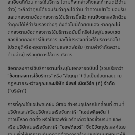
ละเอียดถี่ถ้วน การใช้บริการ (ตามที่จะกล่าวถึงและกำหนดไว้ด้าน
ล่าง) จะถือว่าคุณได้ยอมรับว่าคุณได้อ่าน ทำความเข้าใจ ยอมรับ
และตกลงตามข้อตกลงการใช้บริการนี้แล้ว คุณยังตกลงอีกด้วย
ว่าคุณได้ให้คำรับรองต่างๆ ดังต่อไปนี้ด้วยตนเอง หากคุณไม่
ตกลงตามข้อตกลงการใช้บริการฉบับนี้ หรือไม่อยู่ในขอบเขต
ของข้อตกลงการใช้บริการ และไม่ประสงค์ที่จะใช้บริการต่อไป
โปรดยุติหรือหยุดการใช้งานแพลตฟอร์ม (ตามคำจำกัดความ
ด้านล่าง) หรือยุติการใช้การบริการ
ข้อตกลงการใช้บริการตามที่ระบุในเอกสารฉบับนี้ (รวมเรียกว่า
“
ข้อตกลงการใช้บริการ
” หรือ “
สัญญา
”) ถือเป็นข้อตกลงตาม
กฎหมายระหว่างคุณและ
บริษัท จีเพย์ เน็ตเวิร์ค (ที) จำกัด
(“
บริษัท
”)
การที่คุณใช้แอปพลิเคชัน Grab สำหรับอุปกรณ์เคลื่อนที่ ตามที่
บริษัทและ/หรือบริษัทในเครือจัดหาให้ (“
แอปพลิเคชัน
”)
ดาวน์โหลด ติดตั้ง หรือใช้ซอฟต์แวร์ที่เกี่ยวข้องซึ่งบริษัท และ/
หรือ บริษัทในเครือจัดหาให้ (“
ซอฟต์แวร์
”) ซึ่งมีวัตถุประสงค์โดย
รวมเพื่อให้บริการแก่บุคคลที่ต้องการสร้างบัญชีกับบริษัทและใช้