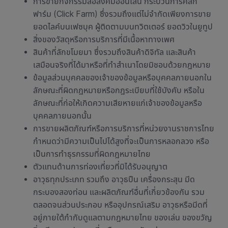
การขายกิจกรรมสื่อสังคมออนไลน์ กระบวนการคลิก
ฟาร์ม (Click Farm) ซึ่งรวมถึงแต่ไม่จำกัดเพียงการขาย
ยอดไลค์บนเฟซบุค ผู้ติดตามบนทวิตเตอร์ ยอดวิวในยูทูป
สิ่งของวัสดุหรือการบริการที่มีเนื้อหาทางเพศ
สินค้าที่ลักขโมยมา ซึ่งรวมถึงสินค้าดิจิทัล และสินค้า
เสมือนจริงที่ได้มาหรือที่ทำสำเนาโดยมิชอบด้วยกฎหมาย
ข้อมูลส่วนบุคคลของเจ้าของข้อมูลหรือบุคคลภายนอกใน
ลักษณะที่ผิดกฎหมายหรือกฎระเบียบที่ใช้บังคับ หรือใน
ลักษณะที่ก่อให้เกิดความเสียหายแก่เจ้าของข้อมูลหรือ
บุคคลภายนอกนั้น
การขายผลิตภัณฑ์หรือการบริการที่หน่วยงานราชการไทย
กำหนดว่ามีความเป็นไปได้สูงที่จะเป็นการหลอกลวง หรือ
เป็นการทำธุรกรรมที่ผิดกฎหมายไทย
ตัวแทนด้านการท่องเที่ยวที่มิได้รับอนุญาต
อาวุธทุกประเภท รวมถึง อาวุธปืน เครื่องกระสุน มีด
กระบองสองท่อน และผลิตภัณฑ์อื่นที่เกี่ยวข้องกัน รวม
ตลอดจนส่วนประกอบ หรืออุปกรณ์เสริม อาวุธหรือมีดที่
อยู่ภายใต้กำกับดูแลตามกฎหมายไทย ของเล่น ของขวัญ