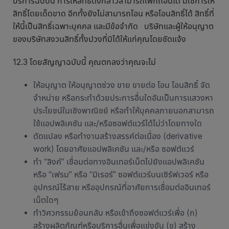
บริการฉบับนี้ การให้สิทธิ์ดังกล่าวสามารถเพิกถอนได้ มิใช่การให้
สิทธิ์โดยเด็ดขาด อีกทั้งยังไม่สามารถโอน หรือโอนสิทธิ์ได้ สิทธิ์ที่
ให้นี้เป็นสิทธิ์เฉพาะบุคคล และมีข้อจำกัด บริษัทและผู้ให้อนุญาต
ของบริษัทสงวนสิทธิ์ทั้งปวงที่มิได้ให้แก่คุณโดยชัดแจ้ง
12.3 โดยสัญญาฉบับนี้ คุณตกลงว่าคุณจะไม่
ให้อนุญาต ให้อนุญาตช่วง ขาย ขายต่อ โอน โอนสิทธิ์ จัด
จำหน่าย หรือกระทำด้วยประการอื่นใดอันเป็นการแสวงหา
ประโยชน์ในเชิงพาณิชย์ หรือทำให้บุคคลภายนอกสามารถ
ใช้แอปพลิเคชัน และ/หรือซอฟต์แวร์ได้ไม่ว่าโดยทางใด
ดัดแปลง หรือทำงานสร้างสรรค์ต่อเนื่อง (derivative
work) โดยอาศัยแอปพลิเคชัน และ/หรือ ซอฟต์แวร์
ทำ “ลิงค์” เชื่อมต่อทางอินเทอร์เน็ตไปยังแอปพลิเคชัน
หรือ “เฟรม” หรือ “มิเรอร์” ซอฟต์แวร์บนเซิร์ฟเวอร์ หรือ
อุปกรณ์ไร้สาย หรืออุปกรณ์ที่อาศัยการเชื่อมต่ออินเทอร์
เน็ตใดๆ
ทำวิศวกรรมย้อนกลับ หรือเข้าถึงซอฟต์แวร์เพื่อ (ก)
สร้างผลิตภัณฑ์หรือบริการอื่นเพื่อแข่งขัน (ข) สร้าง