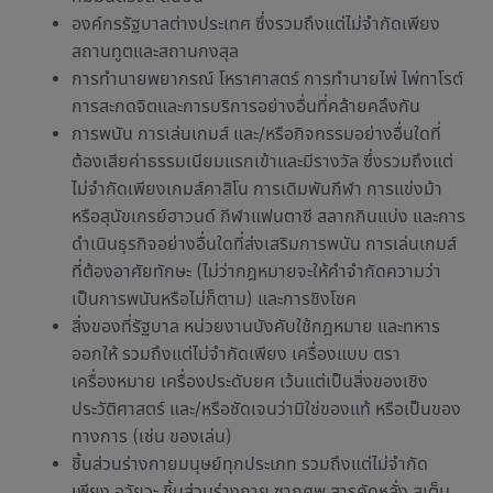
องค์กรรัฐบาลต่างประเทศ ซึ่งรวมถึงแต่ไม่จำกัดเพียง
สถานทูตและสถานกงสุล
การทำนายพยากรณ์ โหราศาสตร์ การทำนายไพ่ ไพ่ทาโรต์
การสะกดจิตและการบริการอย่างอื่นที่คล้ายคลึงกัน
การพนัน การเล่นเกมส์ และ/หรือกิจกรรมอย่างอื่นใดที่
ต้องเสียค่าธรรมเนียมแรกเข้าและมีรางวัล ซึ่งรวมถึงแต่
ไม่จำกัดเพียงเกมส์คาสิโน การเดิมพันกีฬา การแข่งม้า
หรือสุนัขเกรย์ฮาวนด์ กีฬาแฟนตาซี สลากกินแบ่ง และการ
ดำเนินธุรกิจอย่างอื่นใดที่ส่งเสริมการพนัน การเล่นเกมส์
ที่ต้องอาศัยทักษะ (ไม่ว่ากฎหมายจะให้คำจำกัดความว่า
เป็นการพนันหรือไม่ก็ตาม) และการชิงโชค
สิ่งของที่รัฐบาล หน่วยงานบังคับใช้กฎหมาย และทหาร
ออกให้ รวมถึงแต่ไม่จำกัดเพียง เครื่องแบบ ตรา
เครื่องหมาย เครื่องประดับยศ เว้นแต่เป็นสิ่งของเชิง
ประวัติศาสตร์ และ/หรือชัดเจนว่ามิใช่ของแท้ หรือเป็นของ
ทางการ (เช่น ของเล่น)
ชิ้นส่วนร่างกายมนุษย์ทุกประเภท รวมถึงแต่ไม่จำกัด
เพียง อวัยวะ ชิ้นส่วนร่างกาย ซากศพ สารคัดหลั่ง สเต็ม