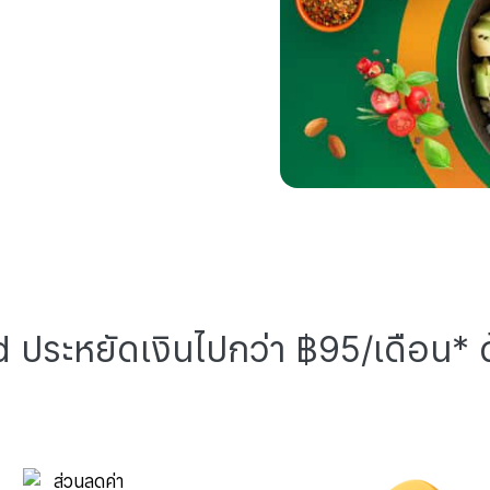
ประหยัดเงินไปกว่า ฿95/เดือน* ด้ว