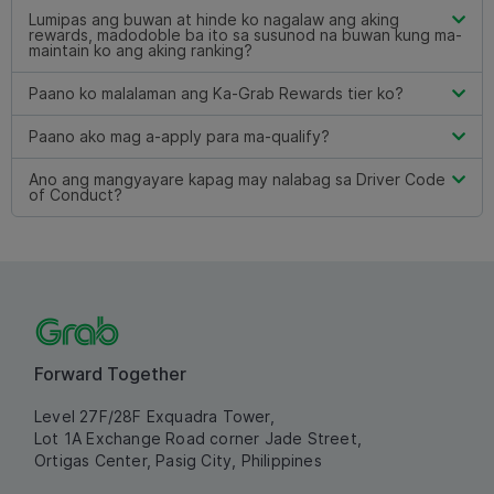
Lumipas ang buwan at hinde ko nagalaw ang aking
rewards, madodoble ba ito sa susunod na buwan kung ma-
maintain ko ang aking ranking?
Paano ko malalaman ang Ka-Grab Rewards tier ko?
Paano ako mag a-apply para ma-qualify?
Ano ang mangyayare kapag may nalabag sa Driver Code
of Conduct?
Forward Together
Level 27F/28F Exquadra Tower,
Lot 1A Exchange Road corner Jade Street,
Ortigas Center, Pasig City, Philippines