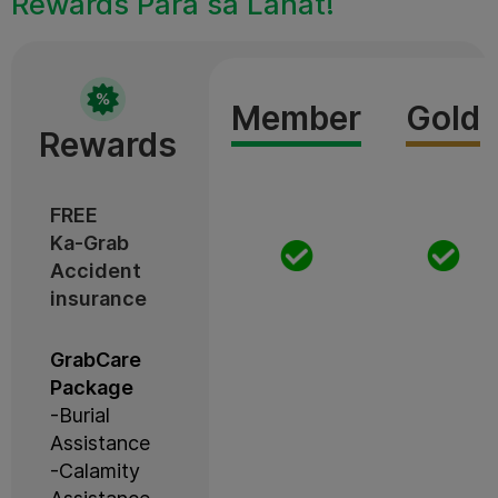
Rewards Para sa Lahat!
Member
Gold
Rewards
FREE
Ka-Grab
Accident
insurance
GrabCare
Package
-Burial
Assistance
-Calamity