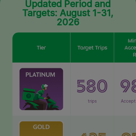
Updated Period and
Targets: August 1-31,
2026
Mi
Tier
Target Trips
Acce
R
580
9
trips
Accept