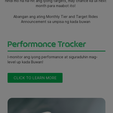
hindi mo na na-hit ang iyong targets, may chance ka uli next
month para maabot ito!
Abangan ang ating Monthly Tier and Target Rides
Announcement sa umpisa ng kada buwan
Performance Tracker
I-monitor ang iyong performance at siguraduhin mag-
level up kada Buwan!
CLICK TO LEARN MORE