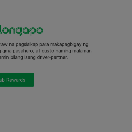
Olongapo
raw na pagsisikap para makapagbigay ng
g gma pasahero, at gusto naming malaman
in bilang isang driver-partner.
rab Rewards