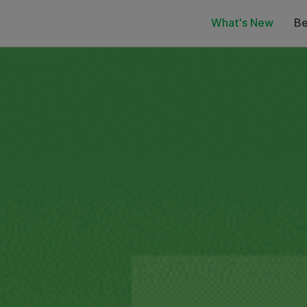
What's New
Be