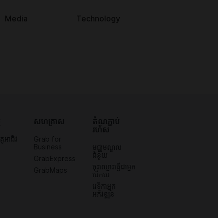
Media
Technology
ម
សហគ្រាស
តំណ​ភ្ជាប់​
រហ័ស
គូអាជីវ
Grab for
Business
មជ្ឈមណ្ឌល
ជំនួយ
GrabExpress
ចុះឈ្មោះធ្វើជាអ្នក
GrabMaps
បើកបរ
វេទិកាអ្នក
អភិវឌ្ឍន៍