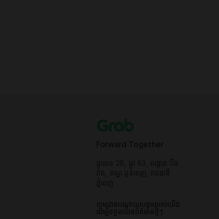
Forward Together
ផ្ទលេខ 28, ផ្លូវ 63, សង្កាត់ បឹង
រាំង, ខណ្ឌ ដូនពេញ, រាជធានី
ភ្នំពេញ
តាមដានបណ្តាយសង្គមរបស់យើង
ដើម្បីទទួលបានព័ត៌មានថ្មីៗ