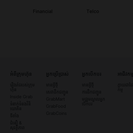
Financial
Telco
អំពីក្រុមហ៊ុន
អ្នកប្រើប្រាស់
អ្នកបើកបរ
អាជីវកម្
រឿងរ៉ាវរបស់ក្រុម
មានអ្វីថ្មី
មានអ្វីថ្មី
ក្លាយជាដៃ
ហ៊ុន
កម្ម
សេវាដឹកជញ្ជូន
ការដឹកជញ្ជូន
Inside Grab
GrabMart
មជ្ឈមណ្ឌលអ្នក
ទំនាក់ទំនង​វិនិ
បើកបរ
GrabFood
យោគិន
GrabCoins
ទីតាំង
ជំនឿ &
សុវត្ថិភាព