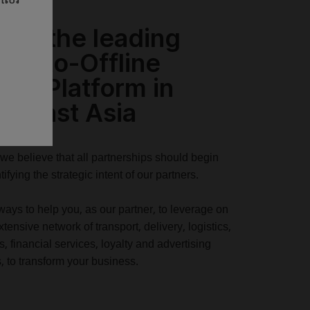
b is the leading
ine-to-Offline
ile Platform in
theast Asia
 we believe that all partnerships should begin
tifying the strategic intent of our partners.
ways to help you, as our partner, to leverage on
tensive network of transport, delivery, logistics,
, financial services, loyalty and advertising
, to transform your business.