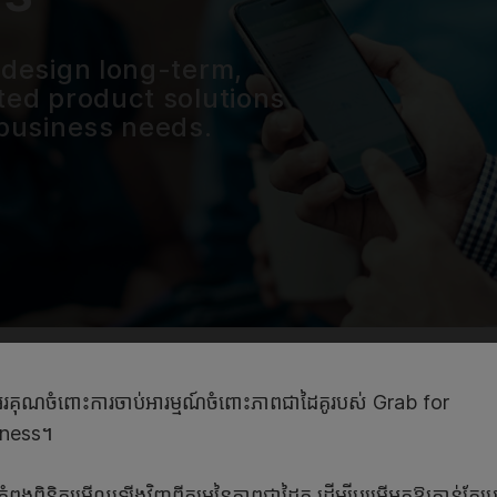
 design long-term,
ted product solutions
 business needs.
រគុណចំពោះការចាប់អារម្មណ៍ចំពោះភាពជាដៃគូរបស់ Grab for
iness។
ពុងពិនិត្យមើលឡើងវិញពីគម្រូនៃភាពជាដៃគូ ដើម្បីបម្រើអ្នកឱ្យកាន់តែប្