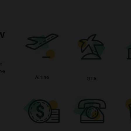
w
r
 we
Airline
OTA