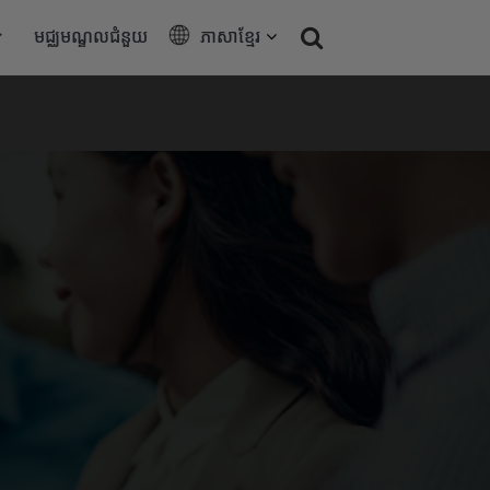
មជ្ឈមណ្ឌលជំនួយ
ភាសាខ្មែរ