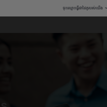
ចុះឈ្មោះធ្វើជាដៃគូរបស់យើង
ps