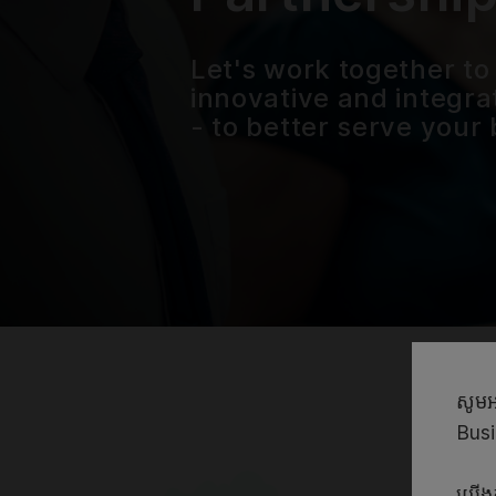
Let's work together to
innovative and integra
- to better serve your
សូមអ
Bus
យើងកំ