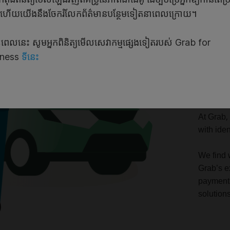
ហើយយើងនឹងចែករំលែកព័ត៌មានបន្ថែមទៀតនាពេលក្រោយ។
Gra
Onl
េលនេះ សូមអ្នកពិនិត្យមើលសេវាកម្មផ្សេងទៀតរបស់ Grab for
iness
ទីនេះ
Mob
Sou
At Grab,
with iden
We find 
Grab’s ex
payments
solutions