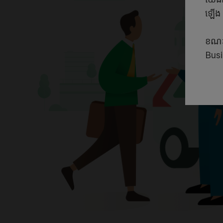
ឡើង 
ខណៈព
Bus