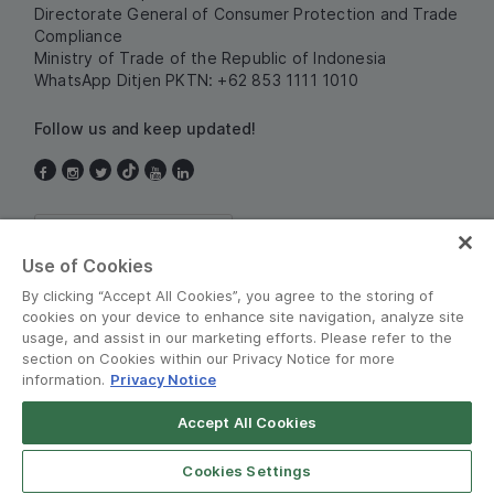
Directorate General of Consumer Protection and Trade
Compliance
Ministry of Trade of the Republic of Indonesia
WhatsApp Ditjen PKTN: +62 853 1111 1010
Follow us and keep updated!
Indonesia
Use of Cookies
By clicking “Accept All Cookies”, you agree to the storing of
cookies on your device to enhance site navigation, analyze site
usage, and assist in our marketing efforts. Please refer to the
section on Cookies within our Privacy Notice for more
information.
Privacy Notice
Terms and Policies
•
Privacy Notice
Accept All Cookies
© Grab 2010 - 2026
Cookies Settings