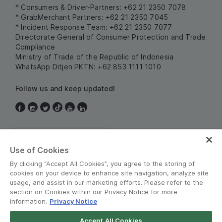
* Consumers & Driver-Partners: +62 21 2350 7078
* GrabMerchant Partners: +62 21 2350 7045
* Incident Response Team: +62 21 2350 7077
Directorate General of Consumer Protection and Trade
Compliance
Ministry of Trade of the Republic of Indonesia
WhatsApp Ditjen PKTN: +62 853 1111 1010
Follow us and keep updated!
Indonesia
Use of Cookies
By clicking “Accept All Cookies”, you agree to the storing of
cookies on your device to enhance site navigation, analyze site
usage, and assist in our marketing efforts. Please refer to the
section on Cookies within our Privacy Notice for more
information.
Privacy Notice
Terms and Policies
•
Privacy Notice
Accept All Cookies