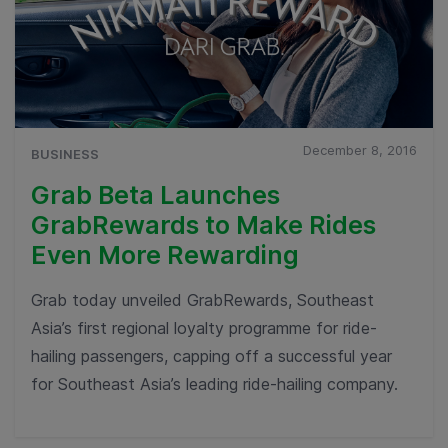
December 8, 2016
BUSINESS
Grab Beta Launches
GrabRewards to Make Rides
Even More Rewarding
Grab today unveiled GrabRewards, Southeast
Asia’s first regional loyalty programme for ride-
hailing passengers, capping off a successful year
for Southeast Asia’s leading ride-hailing company.