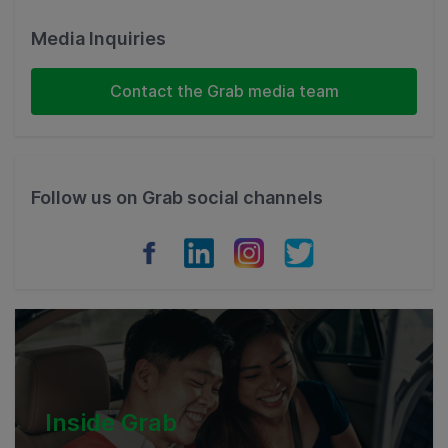
Malaysia
Media Inquiries
Indonesia
Contact the Grab media team
Thailand
Philippines
Follow us on Grab social channels
Vietnam
Myanmar
Cambodia
Inside Grab