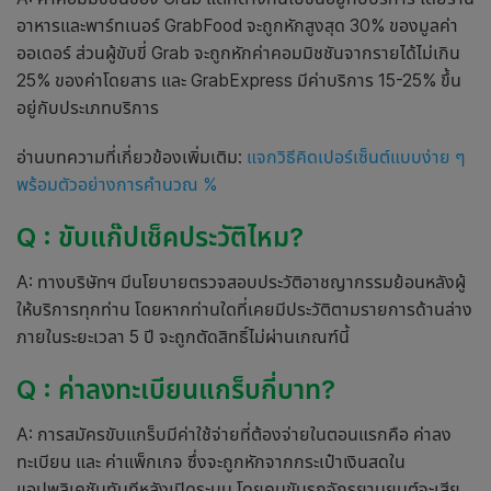
อาหารและพาร์ทเนอร์ GrabFood จะถูกหักสูงสุด 30% ของมูลค่า
ออเดอร์ ส่วนผู้ขับขี่ Grab จะถูกหักค่าคอมมิชชันจากรายได้ไม่เกิน
25% ของค่าโดยสาร และ GrabExpress มีค่าบริการ 15-25% ขึ้น
อยู่กับประเภทบริการ
อ่านบทความที่เกี่ยวข้องเพิ่มเติม:
แจกวิธีคิดเปอร์เซ็นต์แบบง่าย ๆ
พร้อมตัวอย่างการคำนวณ %
Q :
ขับแก๊ปเช็คประวัติไหม?
A: ทางบริษัทฯ มีนโยบายตรวจสอบประวัติอาชญากรรมย้อนหลังผู้
ให้บริการทุกท่าน โดยหากท่านใดที่เคยมีประวัติตามรายการด้านล่าง
ภายในระยะเวลา 5 ปี จะถูกตัดสิทธิ์ไม่ผ่านเกณฑ์นี้
Q :
ค่าลงทะเบียนแกร็บกี่บาท
?
A: การสมัครขับแกร็บมีค่าใช้จ่ายที่ต้องจ่ายในตอนแรกคือ ค่าลง
ทะเบียน และ ค่าแพ็กเกจ ซึ่งจะถูกหักจากกระเป๋าเงินสดใน
แอปพลิเคชันทันทีหลังเปิดระบบ โดยคนขับรถจักรยานยนต์จะเสีย