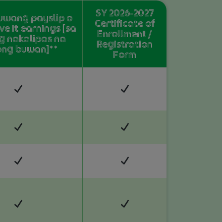
SY 2026-2027
uwang payslip o
Certificate of
e It earnings [sa
Enrollment /
g nakalipas na
Registration
ong buwan]**
Form