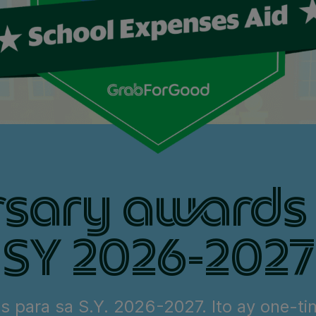
rsary awards 
SY 2026-2027
 para sa S.Y. 2026-2027. Ito ay one-ti