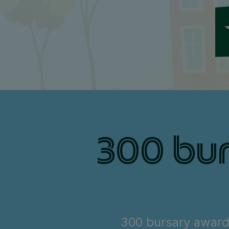
300 bu
300 bursary awards