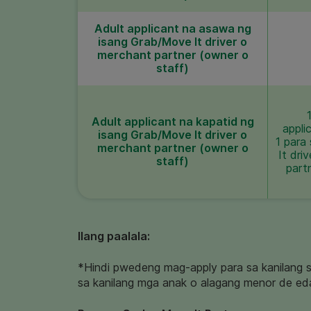
Adult applicant na asawa ng
isang Grab/Move It driver o
merchant partner (owner o
staff)
Adult applicant na kapatid ng
appli
isang Grab/Move It driver o
1 para
merchant partner (owner o
It dri
staff)
part
Ilang paalala:
*Hindi pwedeng mag-apply para sa kanilang 
sa kanilang mga anak o alagang menor de ed