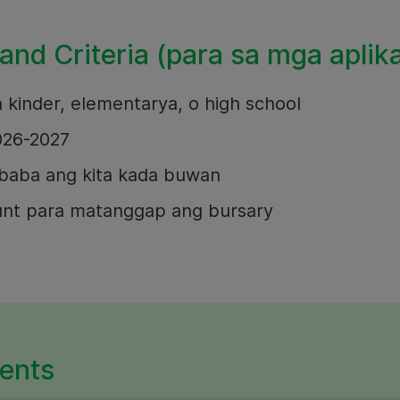
and Criteria (para sa mga aplik
sa kinder, elementarya, o high school
026-2027
baba ang kita kada buwan
nt para matanggap ang bursary
ents