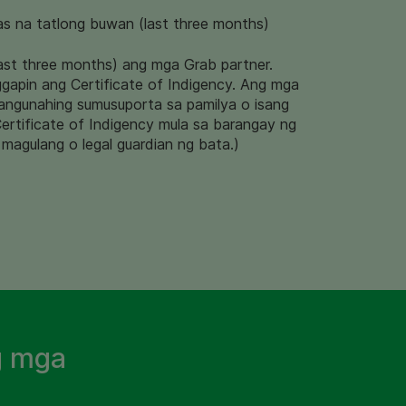
as na tatlong buwan (last three months)
ast three months) ang mga Grab partner.
gapin ang Certificate of Indigency. Ang mga
pangunahing sumusuporta sa pamilya o isang
ertificate of Indigency mula sa barangay ng
magulang o legal guardian ng bata.)
g mga