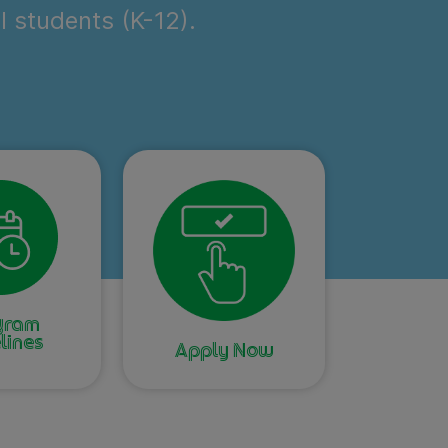
l students (K-12).
gram
lines
Apply Now