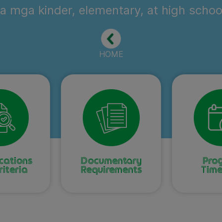
a mga kinder, elementary, at high schoo
HOME
cations
Documentary
Pro
iteria
Requirements
Time