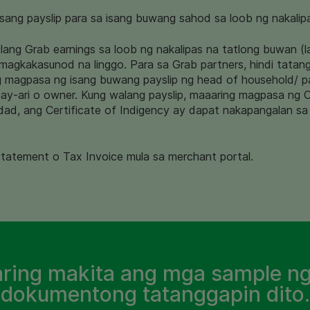
sang payslip para sa isang buwang sahod sa loob ng nakalip
ang Grab earnings sa loob ng nakalipas na tatlong buwan (l
agkakasunod na linggo. Para sa Grab partners, hindi tatang
ng magpasa ng isang buwang payslip ng head of household/ 
ay-ari o owner. Kung walang payslip, maaaring magpasa ng C
dad, ang Certificate of Indigency ay dapat nakapangalan sa 
statement o Tax Invoice mula sa merchant portal.
ring makita ang mga sample n
dokumentong tatanggapin dito.