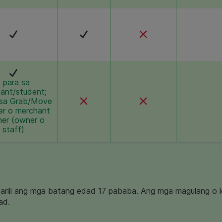
1 para sa
cant/student;
 sa Grab/Move
ver o merchant
ner (owner o
staff)
sarili ang mga batang edad 17 pababa. Ang mga magulang o l
ad.