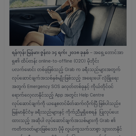
ရန်ကုန်၊ မြန်မာ၊ ဇွန်လ ၁၄ ရက်၊ ၂၀၁၈ ခုနှစ်
– အရှေ့တောင်အာ
ရှ၏ ထိပ်တန်း online-to-offline (O2O) မိုဘိုင်း
ပလက်ဖောင်း တစ်ခုဖြစ်သည့် Grab က ခရီးသည်များအတွက်
လုပ်ဆောင်ချက်အသစ်နှစ်မျိုးဖြစ်သည့် အရေးပေါ် လုံခြုံရေး
အတွက် Emergency SOS ခလုတ်တစ်ခုနှင့် ကိုယ်တိုင်ဝင်
ရောက်လေ့လာနိုင်သည့် App အတွင်း Help Centre
လုပ်ဆောင်ချက်ကို ယနေ့စတင်မိတ်ဆက်လိုက်ပြီ ဖြစ်ပါသည်။
မြန်မာနိုင်ငံမှ ခရီးသည်များနှင့် ကိုက်ညီမှုရှိစေရန် ပြုလုပ်ပေး
ထားသည့် အဆိုပါ လုပ်ဆောင်ချက်အသစ်များကို Grab ၏
ကတိကဝတ်များဖြစ်သော ပိုမို လွယ်ကူသက်သာစွာ သွားလာနိုင်