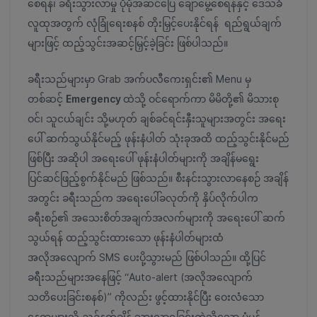
စေရန်၊ ခရီးသွားလာမှု ပိုမိုအဆင်ပြေ ချောမွေ့စေရန်နှင့် ဒေသခံ
လူထုအတွက် လုံခြုံရေးစနစ် တိုးမြှင့်ပေးနိုင်ရန် ရည်ရွယ်ချက်
များဖြင့် ထည့်သွင်းအဆင့်မြှင့်ခဲ့ခြင်း ဖြစ်ပါသည်။
ခရီးသည်များမှာ Grab အက်ပလီကေးရှင်း၏ Menu မှ
တစ်ဆင့်
Emergency
ထဲသို့ ဝင်ရောက်ကာ မိမိတို့၏ မိသားစု
ဝင်၊ သူငယ်ချင်း သို့မဟုတ် ချစ်ခင်ရင်းနှီးသူများအတွင်း အရေး
ပေါ် ဆက်သွယ်နိုင်မည့် ဖုန်းနံပါတ် သုံးခုအထိ ထည့်သွင်းနိုင်မည်
ဖြစ်ပြီး အဆိုပါ အရေးပေါ် ဖုန်းနံပါတ်များကို အချိန်မရွေး
ပြင်ဆင်ဖြည့်စွက်နိုင်မည် ဖြစ်သည်။ စီးနင်းသွားလာနေစဉ် အချိန်
အတွင်း ခရီးသည်က အရေးပေါ်ခလုတ်ကို နှိပ်လိုက်ပါက
ခရီးစဉ်၏ အသေးစိတ်အချက်အလက်များကို အရေးပေါ် ဆက်
သွယ်ရန် ထည့်သွင်းထားသော ဖုန်းနံပါတ်များထံ
အလိုအလျောက် SMS ပေးပို့သွားမည် ဖြစ်ပါသည်။ ထို့ပြင်
ခရီးသည်များအနေဖြင့် “Auto-alert (အလိုအလျောက်
သတိပေးခြင်းစနစ်)” ကိုလည်း ဖွင့်ထားနိုင်ပြီး ဝေးလံသော
နေရာများသို့ ညဉ့်နက်ချိန် သွားလာရခြင်းကဲ့သို့သော ပုံမှန်