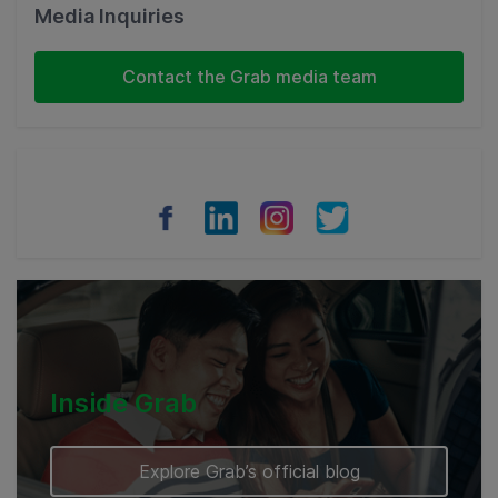
Malaysia
Media Inquiries
Indonesia
Contact the Grab media team
Thailand
Philippines
Vietnam
Myanmar
Cambodia
Inside Grab
Explore Grab’s official blog