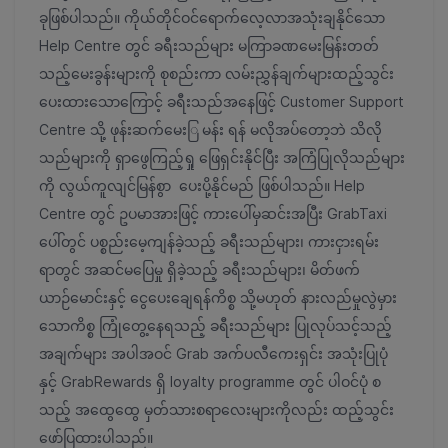
ခုဖြစ်ပါသည်။ ကိုယ်တိုင်ဝင်ရောက်လေ့လာအသုံးချနိုင်သော
Help Centre တွင် ခရီးသည်များ မကြာခဏမေးမြန်းတတ်
သည့်မေးခွန်းများကို စုစည်းကာ လမ်းညွှန်ချက်များထည့်သွင်း
ပေးထားသောကြောင့် ခရီးသည်အနေဖြင့် Customer Support
Centre သို့ ဖုန်းဆက်မေးြ မန်း ရန် မလိုအပ်တော့ဘဲ သိလို
သည်များကို ရှာဖွေကြည့်ရှု ဖြေရှင်းနိုင်ပြီး အကြံပြုလိုသည်များ
ကို လွယ်ကူလျင်မြန်စွာ ပေးပို့နိုင်မည် ဖြစ်ပါသည်။ Help
Centre တွင် ဥပမာအားဖြင့် ကားပေါ်မှဆင်းအပြီး GrabTaxi
ပေါ်တွင် ပစ္စည်းမေ့ကျန်ခဲ့သည့် ခရီးသည်များ၊ ကားငှားရမ်း
ရာတွင် အဆင်မပြေမှု ရှိခဲ့သည့် ခရီးသည်များ၊ မိတ်ဖက်
ယာဉ်မောင်းနှင့် ငွေပေးချေရန်ကိစ္စ သို့မဟုတ် နားလည်မှုလွဲမှား
သောကိစ္စ ကြုံတွေ့နေရသည့် ခရီးသည်များ ပြုလုပ်သင့်သည့်
အချက်များ အပါအဝင် Grab အက်ပလီကေးရှင်း အသုံးပြုပုံ
နှင့် GrabRewards ရှိ loyalty programme တွင် ပါဝင်ပုံ စ
သည့် အထွေထွေ မှတ်သားစရာလေးများကိုလည်း ထည့်သွင်း
ဖော်ပြထားပါသည်။