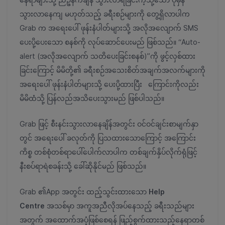
သွားလာနေကျ မဟုတ်သည့် ခရီးစဉ်များကို တွေ့ရှိလာပါက
Grab က အရေးပေါ် ဖုန်းနံပါတ်များသို့ အလိုအလျောက် SMS
ပေးပို့ပေးသော စနစ်ကို လုပ်ဆောင်ပေးမည် ဖြစ်သည်။ “Auto-
alert (အလိုအလျောက် သတိပေးခြင်းစနစ်)”ကို ဖွင့်လှစ်ထား
ခြင်းကြောင့် မိမိတို့၏ ခရီးစဉ်အသေးစိတ်အချက်အလက်များကို
အရေးပေါ် ဖုန်းနံပါတ်များသို့ ပေးပို့ထားပြီး ကြောင်းကိုလည်း
မိမိထံသို့ ပြန်လည်အသိပေးသွားမည် ဖြစ်ပါသည်။
Grab ဖြင့် စီးနင်းသွားလာနေချိန်အတွင်း ဝင်ဝင်ချင်းစာမျက်နှာ
တွင် အရေးပေါ် ခလုတ်ကို ပြသထားသောကြောင့် အကြောင်း
ကိစ္စ တစ်စုံတစ်ရာပေါ်ပေါက်လာပါက တစ်ချက်နှိပ်လိုက်ရုံဖြင့်
နီးစပ်ရာရဲစခန်းသို့ ခေါ်ဆိုနိုင်မည် ဖြစ်သည်။
Grab ၏App အတွင်း ထည့်သွင်းထားသော
Help
Centre
အသစ်မှာ အကူအညီလိုအပ်နေသည့် ခရီးသည်များ
အတွက် အထောက်အပံ့ဖြစ်စေရန် ဖြည့်စွက်ထားသည့်နေရာတစ်