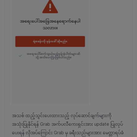
အသစ် ထည့်သွင်းပေးထားသည့် လုပ်ဆောင်ချက်များကို
အသုံးပြုနိုင်ရန် Grab အက်ပလီကေးရှင်းအား update ပြုလုပ်
ပေးရန် လိုအပ်ကြောင်း Grab မှ ခရီးသည်များအား မေတ္တာရပ်ခံ