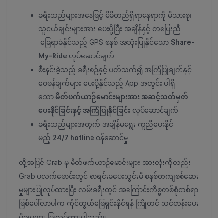
ခရီးသည်များအနေဖြင့် မိမိတည်ရှိရာနေရာကို မိသားစု၊
သူငယ်ချင်းများအား ပေးပို့ပြီး အချိန်နှင့် တပြေးညီ
ခြေရာခံနိုင်သည့် GPS စနစ် အသုံးပြုနိုင်သော
Share-
My-Ride
လုပ်ဆောင်ချက်
စီးနင်းခဲ့သည့် ခရီးစဉ်နှင့် ပတ်သက်၍ အကြံပြုချက်နှင့်
ဝေဖန်ချက်များ ပေးပို့နိုင်သည့် App အတွင်း ပါရှိ
သော
မိတ်ဖက်ယာဉ်မောင်းများအား အဆင့်သတ်မှတ်
ပေးနိုင်ခြင်းနှင့် အကြံပြုနိုင်ခြင်း
လုပ်ဆောင်ချက်
ခရီးသည်များအတွက် အချိန်မရွေး ကူညီပေးနိုင်
မည့်
24/7 hotline
ဝန်ဆောင်မှု
ထို့အပြင် Grab မှ မိတ်ဖက်ယာဉ်မောင်းများ အားလုံးကိုလည်း
Grab ပလက်ဖောင်းတွင် စာရင်းမပေးသွင်းမီ စနစ်တကျစစ်ဆေး
မှုများပြုလုပ်ထားပြီး လမ်းခရီးတွင် အကြောင်းကိစ္စတစ်စုံတစ်ရာ
ဖြစ်ပေါ်လာပါက ကိုင်တွယ်ဖြေရှင်းနိုင်ရန် ကြိုတင် သင်တန်းပေး
ပို့ချမှုများ ပြုလုပ်ထားပါသည်။