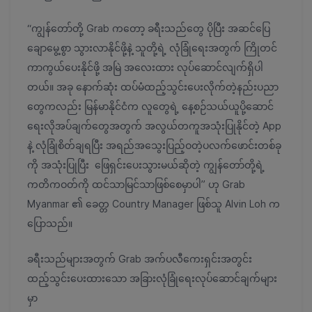
“ကျွန်တော်တို့ Grab ကတော့ ခရီးသည်တွေ ပိုပြီး အဆင်ပြေ
ချောမွေ့စွာ သွားလာနိုင်ဖို့နဲ့ သူတို့ရဲ့ လုံခြုံရေးအတွက် ကြိုတင်
ကာကွယ်ပေးနိုင်ဖို့ အမြဲ အလေးထား လုပ်ဆောင်လျက်ရှိပါ
တယ်။ အခု နောက်ဆုံး ထပ်မံထည့်သွင်းပေးလိုက်တဲ့နည်းပညာ
တွေကလည်း မြန်မာနိုင်ငံက လူတွေရဲ့ နေ့စဉ်သယ်ယူပို့ဆောင်
ရေးလိုအပ်ချက်တွေအတွက် အလွယ်တကူအသုံးပြုနိုင်တဲ့ App
နဲ့ လုံခြုံစိတ်ချရပြီး အရည်အသွေးပြည့်ဝတဲ့ပလက်ဖောင်းတစ်ခု
ကို အသုံးပြုပြီး ဖြေရှင်းပေးသွားမယ်ဆိုတဲ့ ကျွန်တော်တို့ရဲ့
ကတိကဝတ်ကို ထင်သာမြင်သာဖြစ်စေမှာပါ” ဟု Grab
Myanmar ၏ ခေတ္တ Country Manager ဖြစ်သူ Alvin Loh က
ပြောသည်။
ခရီးသည်များအတွက် Grab အက်ပလီကေးရှင်းအတွင်း
ထည့်သွင်းပေးထားသော အခြားလုံခြုံရေးလုပ်ဆောင်ချက်များ
မှာ