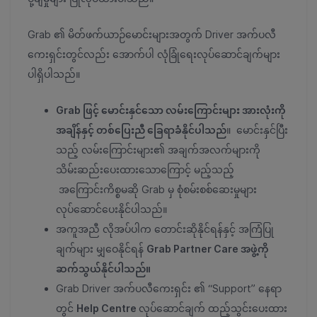
Grab ၏ မိတ်ဖက်ယာဉ်မောင်းများအတွက် Driver အက်ပလီ
ကေးရှင်းတွင်လည်း အောက်ပါ လုံခြုံရေးလုပ်ဆောင်ချက်များ
ပါရှိပါသည်။
Grab ဖြင့် မောင်းနှင်သော လမ်းကြောင်းများ အားလုံးကို
အချိန်နှင့် တစ်ပြေးညီ ခြေရာခံနိုင်ပါသည်
။ မောင်းနှင်ပြီး
သည့် လမ်းကြောင်းများ၏ အချက်အလက်များကို
သိမ်းဆည်းပေးထားသောကြောင့် မည့်သည့်
အကြောင်းကိစ္စမဆို Grab မှ စုံစမ်းစစ်ဆေးမှုများ
လုပ်ဆောင်ပေးနိုင်ပါသည်။
အကူအညီ လိုအပ်ပါက တောင်းဆိုနိုင်ရန်နှင့် အကြံပြု
ချက်များ မျှဝေနိုင်ရန်
Grab Partner Care အဖွဲ့ကို
ဆက်သွယ်နိုင်ပါသည်။
Grab Driver အက်ပလီကေးရှင်း ၏ “Support” နေရာ
တွင်
Help Centre
လုပ်ဆောင်ချက် ထည့်သွင်းပေးထား