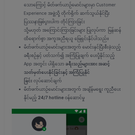
သောကြောင့် မိတ်ဖက်ယာဉ်မောင်းများမှာ Customer
Experience အဖွဲ့သို့ တိုက်ရိုက် ဆက်သွယ်နိုင်ပြီး
ပြဿနာဖြစ်ပွားပါက တိုင်ကြားခြင်း
သို့မဟုတ် အကြောင်းကြားခြင်းများ ပြုလုပ်ကာ မြန်ဆန်
ထိရောက်စွာ အကူအညီရယူ ဖြေရှင်းနိုင်ပါသည်။
မိတ်ဖက်ယာဉ်မောင်းများအတွက် မောင်းနှင်ပြီးစီးခဲ့သည့်
ခရီးစဉ်နှင့် ပတ်သက်၍ အကြံပြုချက် ပေးပို့နိုင်သည့်
App အတွင်း ပါရှိသော
ခရီးသည်များအား အဆင့်
သတ်မှတ်ပေးနိုင်ခြင်းနှင့် အကြံပြုနိုင်
ခြင်း
လုပ်ဆောင်ချက်
မိတ်ဖက်ယာဉ်မောင်းများအတွက် အချိန်မရွေး ကူညီပေး
နိုင်မည့်
24/7 hotline
ဝန်ဆောင်မှု