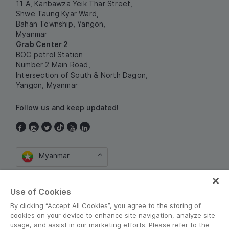
11 A, Kanbawza Yeik Thar Street,
Shwe Taung Kyar Ward,
Bahan Township, Yangon,
Myanmar
Grab Center 2
BOC petrol Station
Number 2 Main Road,
Intersection of South & North Dagon,
Yangon, Myanmar
Follow us and keep updated!
Myanmar
Use of Cookies
By clicking “Accept All Cookies”, you agree to the storing of
cookies on your device to enhance site navigation, analyze site
usage, and assist in our marketing efforts. Please refer to the