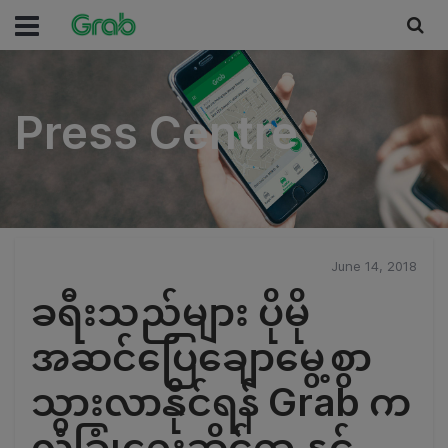
Press Centre
Press Centre
June 14, 2018
ခရီးသည်များ ပိုမို
အဆင်ပြေချောမွေ့စွာ
သွားလာနိုင်ရန် Grab က
လုံခြုံရေးဆိုင်ရာ နှင့်