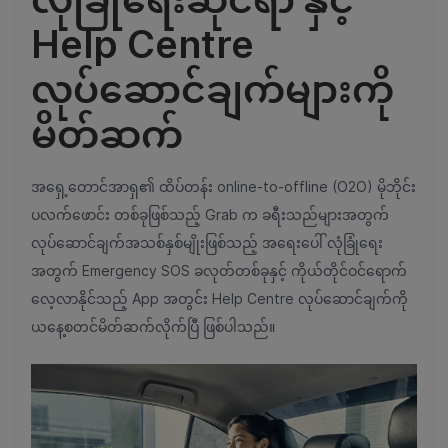
Help Centre
လုပ်ဆောင်ချက်များကို
မိတ်ဆက်
အရှေ့တောင်အာရှ၏ ထိပ်တန်း online-to-offline (O2O) မိုဘိုင်း
ပလက်ဖောင်း တစ်ခုဖြစ်သည့် Grab က ခရီးသည်များအတွက်
လုပ်ဆောင်ချက်အသစ်နှစ်မျိုးဖြစ်သည့် အရေးပေါ် လုံခြုံရေး
အတွက် Emergency SOS ခလုတ်တစ်ခုနှင့် ကိုယ်တိုင်ဝင်ရောက်
လေ့လာနိုင်သည့် App အတွင်း Help Centre လုပ်ဆောင်ချက်ကို
ယနေ့စတင်မိတ်ဆက်လိုက်ပြီ ဖြစ်ပါသည်။