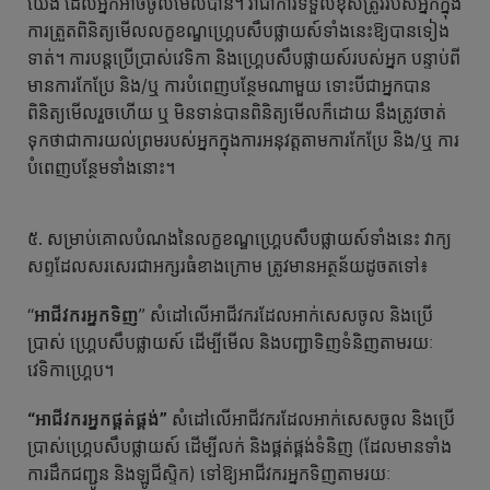
យើង ដែលអ្នកអាចចូលមើលបាន។ វាជាការទទួលខុសត្រូវរបស់អ្នកក្នុង
ការត្រួតពិនិត្យមើលលក្ខខណ្ឌហ្គ្រេបសឹបផ្លាយស៍ទាំងនេះឱ្យបានទៀង
ទាត់។ ការបន្តប្រើប្រាស់វេទិកា និងហ្គ្រេបសឹបផ្លាយស៍របស់អ្នក បន្ទាប់ពី
មានការកែប្រែ និង/ឬ ការបំពេញបន្ថែមណាមួយ ទោះបីជាអ្នកបាន
ពិនិត្យមើលរួចហើយ ឬ មិនទាន់បានពិនិត្យមើលក៏ដោយ នឹងត្រូវចាត់
ទុកថាជាការយល់ព្រមរបស់អ្នកក្នុងការអនុវត្តតាមការកែប្រែ និង/ឬ ការ
បំពេញបន្ថែមទាំងនោះ។
៥. សម្រាប់គោលបំណងនៃលក្ខខណ្ឌហ្គ្រេបសឹបផ្លាយស៍ទាំងនេះ វាក្យ
សព្ទដែលសរសេរជាអក្សរធំខាងក្រោម ត្រូវមានអត្ថន័យដូចតទៅ៖
“
អាជីវករអ្នកទិញ
” សំដៅលើអាជីវករដែលអាក់សេសចូល និងប្រើ
ប្រាស់ ហ្គ្រេបសឹបផ្លាយស៍ ដើម្បីមើល និងបញ្ជាទិញទំនិញតាមរយៈ
វេទិកាហ្គ្រេប។
“អាជីវករអ្នកផ្គត់ផ្គង់”
សំដៅលើអាជីវករដែលអាក់សេសចូល និងប្រើ
ប្រាស់ហ្គ្រេបសឹបផ្លាយស៍ ដើម្បីលក់ និងផ្គត់ផ្គង់ទំនិញ (ដែលមានទាំង
ការដឹកជញ្ជូន និងឡូជីស្ទិក) ទៅឱ្យអាជីវករអ្នកទិញតាមរយៈ