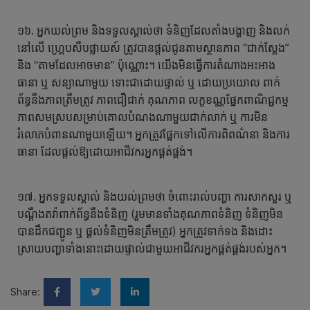
១៦. អ្នកយល់ព្រម និងទទួលស្គាល់ថា ទំនិញដែលតាំងបង្ហាញ និងលក់
នៅលើ ហ្គ្រេបសឹបផ្លាយស៍ ត្រូវបានផ្តល់ជូនតាមស្ថានភាព “ជាក់ស្តែង”
និង “តាមដែលអាចមាន” ប៉ុណ្ណោះ។ យើងមិនធ្វើការតំណាងអះអាង
ធានា ឬ សន្យាណាមួយ ទោះជាដោយផ្ទាល់ ឬ ដោយប្រយោល ពាក់
ព័ន្ធនឹងភាពត្រឹមត្រូវ ភាពជឿជាក់ គុណភាព លក្ខខណ្ណផ្នែកពាណិជ្ជកម្ម
ភាពសមស្របសម្រាប់គោលបំណងណាមួយជាក់លាក់ ឬ ការមិន
រំលោភបំពានណាមួយឡើយ។ អ្នកត្រូវផ្អែកទៅលើការពិពណ៌នា និងការ
ធានា ដែលផ្តល់ឱ្យដោយអាជីវករអ្នកផ្គត់ផ្គង់។
១៧. អ្នកទទួលស្គាល់ និងយល់ព្រមថា ចំពោះរាល់បញ្ហា ការសាកសួរ ឬ
បណ្តឹងតវ៉ាពាក់ព័ន្ធនឹងទំនិញ (រួមមានទាំងគុណភាពទំនិញ ទំនិញមិន
បានដឹកជញ្ជូន ឬ ផ្ដល់ទំនិញមិនត្រឹមត្រូវ) អ្នកត្រូវទាក់ទង និងដោះ
ស្រាយបញ្ហាទាំងនោះដោយផ្ទាល់ជាមួយអាជីវករអ្នកផ្គត់ផ្គង់របស់អ្នក។
Share: