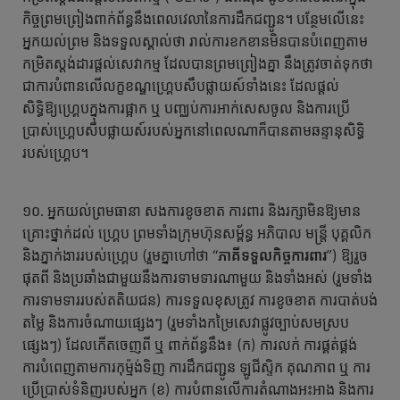
កិច្ចព្រមព្រៀងពាក់ព័ន្ធនឹងពេលវេលានៃការដឹកជញ្ជូន។ បន្ថែមលើនេះ
អ្នកយល់ព្រម និងទទួលស្គាល់ថា រាល់ការខកខានមិនបានបំពេញតាម
កម្រិតស្ដង់ដារផ្ដល់សេវាកម្ម ដែលបានព្រមព្រៀងគ្នា នឹងត្រូវចាត់ទុកថា
ជាការបំពានលើលក្ខខណ្ឌហ្គ្រេបសឹបផ្លាយស៍ទាំងនេះ ដែលផ្តល់
សិទ្ធិឱ្យហ្គ្រេបក្នុងការផ្អាក ឬ បញ្ឈប់ការអាក់សេសចូល និងការប្រើ
ប្រាស់ហ្គ្រេបសឹបផ្លាយស៍របស់អ្នកនៅពេលណាក៏បានតាមឆន្ទានុសិទ្ធិ
របស់ហ្គ្រេប។
១០. អ្នកយល់ព្រមធានា សងការខូចខាត ការពារ និងរក្សាមិនឱ្យមាន
គ្រោះថ្នាក់ដល់ ហ្គ្រេប ព្រមទាំងក្រុមហ៊ុនសម្ព័ន្ធ អភិបាល មន្ត្រី បុគ្គលិក
និងភ្នាក់ងាររបស់ហ្គ្រេប (រួមគ្នាហៅថា “
ភាគីទទួលកិច្ចការពារ
”) ឱ្យរួច
ផុតពី និងប្រឆាំងជាមួយនឹងការទាមទារណាមួយ និងទាំងអស់ (រួមទាំង
ការទាមទាររបស់តតិយជន) ការទទួលខុសត្រូវ ការខូចខាត ការបាត់បង់
តម្លៃ និងការចំណាយផ្សេងៗ (រួមទាំងកម្រៃសេវាផ្លូវច្បាប់សមស្រប
ផ្សេងៗ) ដែលកើតចេញពី ឬ ពាក់ព័ន្ធនឹង៖ (ក) ការលក់ ការផ្គត់ផ្គង់
ការបំពេញតាមការកុម្ម៉ង់ទិញ ការដឹកជញ្ជូន ឡូជីស្ទិក គុណភាព ឬ ការ
ប្រើប្រាស់ទំនិញរបស់អ្នក (ខ) ការបំពានលើការតំណាងអះអាង និងការ