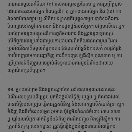
ធានាណាមួយនៅទីនេះ (គ) រាល់ការធ្វេសប្រហែស ឬ ការប្រព្រឹត្តខុស
ដោយចេតនារបស់អ្នក និងបុគ្គលិក ឬ ភ្នាក់ងាររបស់អ្នក និង (ឃ) ការ
រំលោភបំពានច្បាប់ ឬ លិខិតបទដ្ឋានគតិយុត្តណាមួយទាក់ទងនឹងការ
បំពេញសេវាកម្មនៃការលក់ និងការផ្គត់ផ្គង់របស់អ្នក។ បន្ថែមលើនេះ អ្នក
យល់ព្រមទទួលបន្ទុកលើកាតព្វកិច្ចការពារ និងត្រូវទទួលខុសត្រូវ
លើកិច្ចការពារប្រឆាំងជាមួយការទាមទារពីតតិយជនណាមួយ ដែល
ប្រឆាំងនឹងភាគីទទួលកិច្ចការពារ ដែលពាក់ព័ន្ធនឹងការលក់ ការផ្គត់ផ្គង់
ការបំពេញតាមការបញ្ជាទិញ ការដឹកជញ្ជូន ឡូជីស្ទិក គុណភាព ឬ ការ
ប្រើប្រាស់ទំនិញភ្លាមៗបន្ទាប់ពីទទួលបានការជូនដំណឹងជាលាយ
លក្ខណ៍អក្សរពីហ្គ្រេប។
១១. អ្នកយល់ព្រម និងទទួលស្គាល់ថា នៅពេលទទួលបានការជូន
ដំណឹងសមស្របពីហ្គ្រេប អ្នកនឹងផ្តល់សិទ្ធិឱ្យ ហ្គ្រេប ឬ តំណាងដែល
មានសិទ្ធិរបស់ហ្គ្រេប ធ្វើការត្រួតពិនិត្យ និងសវនកម្មលើកំណត់ត្រា ស្តុក
ទំនិញ និងទីតាំងរបស់អ្នក រួមមាន ប៉ុន្តែមិនកំណត់ចំពោះ ហាង សាខា
ឬ ឃ្លាំងរបស់អ្នក ពាក់ព័ន្ធនឹងទំនិញ ការដឹកជញ្ជូន និងឡូជីស្ទីក។ ការ
ត្រួតពិនិត្យ ឬ សវនកម្មនេះ ត្រូវធ្វើឡើងក្នុងអំឡុងពេលម៉ោងធ្វើការ