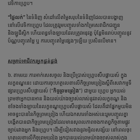
វេទិកាហ្គ្រេប។
“ថ្លៃលក់”
នៃទំនិញ សំដៅលើតម្លៃសរុបនៃទំនិញដែលបានបង្ហាញ
នៅលើវេទិកាហ្គ្រេប ដែលត្រូវរួមបញ្ចូលទាំងកម្រៃសេវាដឹកជញ្ជូន
និងឡូជីស្ទិក ហើយពន្ធទាំងឡាយដែលត្រូវអនុវត្ត ប៉ុន្ដែមិនរាប់បញ្ចូលនូវ
ប័ណ្ណបញ្ចុះតម្លៃ ឬ ការបញ្ចុះតម្លៃផ្សេងៗឡើយ ប្រសិនបើមាន។
សម្រាប់អាជីវករអ្នកផ្គត់ផ្គង់
៦. តាមរយៈការអាក់សេសចូល និងប្រើប្រាស់ហ្គ្រេបសឹបផ្លាយស៍ ក្នុង
លក្ខខណ្ឌនេះ ដោយការចុះហត្ថលេខាលើកិច្ចព្រមព្រៀងស្ដីពីសេវាកម្មទី
ផ្សារហ្គ្រេបសឹបផ្លាយស៍ (“
កិច្ចព្រមព្រៀង
”) ជាមួយ ហ្គ្រេប អ្នកយល់
ព្រមថាអ្នកបានអាន និងយល់យ៉ាងច្បាស់លាស់នូវរាល់លក្ខខណ្ឌ និង
ខចែងទាំងឡាយនៃលក្ខខណ្ឌហ្គ្រេបសឹបផ្លាយស៍ ដែលគឺជាផ្នែកមួយមិន
អាចខ្វះបាននៃកិច្ចព្រមព្រៀង ហើយឯកសារទាំងអស់នេះរួមបញ្ចូលគ្នា
បង្កើតបានជាកិច្ចព្រមព្រៀងដែលមានសុពលភាពចងកាតព្វកិច្ចតាមផ្លូវ
ច្បាប់រវាងអ្នក និងហ្គ្រេប។ ដើម្បីជៀសវាងនូវមន្ទិលសង្ស័យ នៅពេលចុះ
ហត្ថលេខាលើកិច្ចព្រមព្រៀង អ្នកបានយល់ព្រមយ៉ាងច្បាស់លាស់ក្នុង