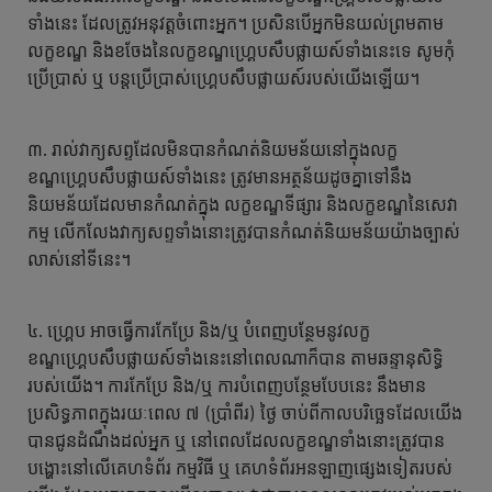
ទាំងនេះ ដែលត្រូវអនុវត្តចំពោះអ្នក។ ប្រសិនបើអ្នកមិនយល់ព្រមតាម
លក្ខខណ្ឌ និងខចែងនៃលក្ខខណ្ឌហ្គ្រេបសឹបផ្លាយស៍ទាំងនេះទេ សូមកុំ
ប្រើប្រាស់ ឬ បន្តប្រើប្រាស់ហ្គ្រេបសឹបផ្លាយស៍របស់យើងឡើយ។
៣. រាល់វាក្យសព្ទដែលមិនបានកំណត់និយមន័យនៅក្នុងលក្ខ
ខណ្ឌហ្គ្រេបសឹបផ្លាយស៍ទាំងនេះ ត្រូវមានអត្ថន័យដូចគ្នាទៅនឹង
និយមន័យដែលមានកំណត់ក្នុង លក្ខខណ្ឌទីផ្សារ និងលក្ខខណ្ឌនៃសេវា
កម្ម លើកលែងវាក្យសព្ទទាំងនោះត្រូវបានកំណត់និយមន័យយ៉ាងច្បាស់
លាស់នៅទីនេះ។
៤. ហ្គ្រេប អាចធ្វើការកែប្រែ និង/ឬ បំពេញបន្ថែមនូវលក្ខ
ខណ្ឌហ្គ្រេបសឹបផ្លាយស៍ទាំងនេះនៅពេលណាក៏បាន តាមឆន្ទានុសិទ្ធិ
របស់យើង។ ការកែប្រែ និង/ឬ ការបំពេញបន្ថែមបែបនេះ នឹងមាន
ប្រសិទ្ធភាពក្នុងរយៈពេល ៧ (ប្រាំពីរ) ថ្ងៃ ចាប់ពីកាលបរិច្ឆេទដែលយើង
បានជូនដំណឹងដល់អ្នក ឬ នៅពេលដែលលក្ខខណ្ឌទាំងនោះត្រូវបាន
បង្ហោះនៅលើគេហទំព័រ កម្មវិធី ឬ គេហទំព័រអនឡាញផ្សេងទៀតរបស់