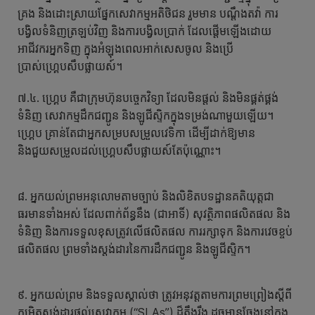
គ្រង និងដោះស្រាយផ្នែកសេវាកម្មអតិថិជន រួមមាន បណ្តឹងតវ៉ា ការ
បង្វិលទំនិញត្រឡប់វិញ និងការបង្វិលប្រាក់ ដែលផ្តើមឡើងដោយ
អាជីវករអ្នកទិញ ក្នុងអំឡុងពេលអាក់សេសចូល និងប្រើ
ប្រាស់ហ្គ្រេបសឹបផ្លាយស៍។
៧.៤. ហ្គ្រេប គឺជាក្រុមហ៊ុនបច្ចេកវិទ្យា ដែលមិនផ្តល់ និងមិនផ្គត់ផ្គង់
ទំនិញ សេវាកម្មដឹកជញ្ជូន និងឡូជីស្ទិកក្នុងទម្រង់ណាមួយឡើយ។
ហ្គ្រេប គ្រាន់តែជាអ្នកសម្របសម្រួលវេទិកា ដើម្បីដាក់ឱ្យមាន
និងជួយសម្រួលដល់ហ្គ្រេបសឹបផ្លាយស៍តែប៉ុណ្ណោះ។
៨. អ្នកយល់ព្រមអនុលោមតាមច្បាប់ និងលិខិតបទដ្ឋានគតិយុត្តជា
ធរមានទាំងអស់ ដែលពាក់ព័ន្ធនឹង (ជាអាទិ៍) សុវត្ថិភាពផលិតផល និង
ទំនិញ និងការទទួលខុសត្រូវលើផលិតផល ការរក្សាទុក និងការវេចខ្ចប់
ផលិតផល ព្រមទាំងស្តង់ដារនៃការដឹកជញ្ជូន និងឡូជីស្ទិក។
៩. អ្នកយល់ព្រម និងទទួលស្គាល់ថា ត្រូវអនុវត្តតាមការព្រមព្រៀងស្ដីពី
កម្រិតស្ដង់ដារផ្ដល់សេវាកម្ម (“SLAs”) ដ៏តឹងរ៉ឹង ដូចមានចែងនៅក្នុង