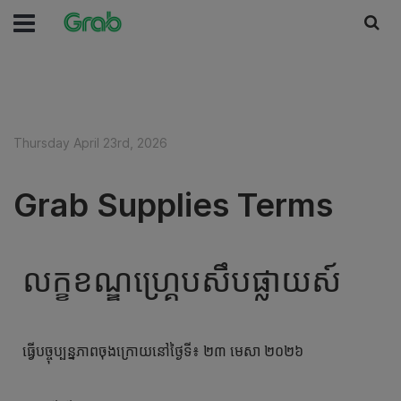
Thursday April 23rd, 2026
Grab Supplies Terms
លក្ខខណ្ឌហ្គ្រេបសឹបផ្លាយស៍
ធ្វើបច្ចុប្បន្នភាពចុងក្រោយនៅថ្ងៃទី៖ ២៣ មេសា ២០២៦