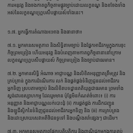
ការអនុវត្ត និងចងកាតព្វកិច្ចតាមផ្លូវច្បាប់ដោយលក្ខខណ្ឌ និងខចែងទាំង
អស់នៃលក្ខខណ្ឌហ្គ្រេបសឹបផ្លាយស៍ទាំងនេះ។
១.៧. អ្នកធ្វើការតំណាងអះអាង និងធានាថា៖
៧.១. អ្នកមានសមត្ថភាព និងសិទ្ធិតាមច្បាប់ និងផ្នែកអាជីវកម្មក្នុងការចុះ
កិច្ចព្រមព្រៀង ហើយអនុវត្ត និងបំពេញតាមកាតព្វកិច្ចនានានៅក្រោម
លក្ខខណ្ឌហ្គ្រេបសឹបផ្លាយស៍ កិច្ចព្រមព្រៀង និងច្បាប់ជាធរមាន។
៧.២. អ្នកមានសិទ្ធិ អំណាច អាជ្ញាបណ្ណ និងលិខិតអនុញ្ញាតត្រឹមត្រូវ និង
គ្រប់គ្រាន់ ក្នុងការដំណើរការ លក់ និងផ្គត់ផ្គង់ទំនិញជូនដល់អាជីវករ
អ្នកទិញ ស្របតាមច្បាប់ និងលិខិតបទដ្ឋានគតិយុត្តជាធរមាន ព្រមទាំង
ស្តង់ដារឧស្សាហកម្ម ដែលរួមមាន ប៉ុន្តែមិនកំណត់ចំពោះ៖ (i) ការ
អនុញ្ញាត និងអាជ្ញាបណ្ណលក់បោះដុំ (ii) ការផ្គត់ផ្គង់ ការដឹកជញ្ជូន
និងឡូជីស្ទិកនៃទំនិញជូនដល់អាជីវករអ្នកទិញ និង (iii) ការគ្រប់គ្រង
និងដោះស្រាយសេវាអតិថិជនទូទៅ និងបណ្តឹងតវ៉ាផ្សេងៗ ជាដើម។
៧.៣. អ្នកមានសមត្ថភាពផ្នែកប្រតិបត្តិការ និងពាណិជ្ជកម្មក្នុងការគ្រប់