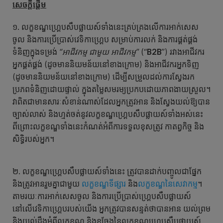
សេចក្តីផ្ដើម
១. លក្ខខណ្ឌហ្គ្រេបសឹបផ្លាយស៍ទាំងនេះគ្រប់គ្រងលើការអាក់សេស
ចូល និងការប្រើប្រាស់វេទិកាហ្គ្រេប សម្រាប់ការលក់ និងការផ្គត់ផ្គង់
ទំនិញក្នុងទម្រង់
“អាជីវកម្ម ជាមួយ អាជីវកម្ម”
(“
B2B
”) រវាងអាជីវករ
អ្នកផ្គត់ផ្គង់ (ដូចមាននិយមន័យនៅខាងក្រោម) និងអាជីវករអ្នកទិញ
(ដូចមាននិយមន័យនៅខាងក្រោម) ដើម្បីសម្រួលដល់ការស្វែងរក
ប្រភពទំនិញដោយផ្ទាល់ ក្នុងតម្លៃសមរម្យប្រកបដោយភាពងាយស្រួល។
វាពិតជាមានសារៈសំខាន់ណាស់ដែលអ្នកត្រូវអាន និងស្វែងយល់ឱ្យបាន
ច្បាស់លាស់ និងហ្មត់ចត់នូវលក្ខខណ្ឌហ្គ្រេបសឹបផ្លាយស៍ទាំងអស់នេះ
ពីព្រោះលក្ខខណ្ឌទាំងនេះកំណត់អំពីការទទួលខុសត្រូវ កាតព្វកិច្ច និង
សិទ្ធិរបស់អ្នក។
២. លក្ខខណ្ឌហ្គ្រេបសឹបផ្លាយស៍ទាំងនេះ ត្រូវបានដាក់បញ្ចូលជាផ្នែក
និងត្រូវអានរួមគ្នាជាមួយ
លក្ខខណ្ឌទីផ្សារ
និង
លក្ខខណ្ឌនៃសេវាកម្ម
។
តាមរយៈការអាក់សេសចូល និងការប្រើប្រាស់ហ្គ្រេបសឹបផ្លាយស៍
នៅលើវេទិកាហ្គ្រេបរបស់យើង អ្នកត្រូវបានសន្មត់ថាបានអាន យល់ព្រម
និងយល់ដឹងអំពីលក្ខខណ្ឌ និងខចែងនៃលក្ខខណ្ឌហ្គ្រេបសឹបផ្លាយស៍