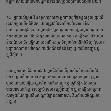
ធម្មតា ហើយដោយមិនបង្កការរំខានដល់ប្រតិបត្តិការរបស់អ្នកឡើយ។
១២. អ្នកយល់ព្រម និងទទួលស្គាល់ថា អ្នកកាតព្វកិច្ចទទួលខុសត្រូវលើ
សេវាកម្មបម្រើអតិថិជន ដោយត្រូវរ៉ាប់រងលើការចំណាយ និង
មធ្យោបាយផ្សេងៗដោយខ្លួនឯង។ អ្នកត្រូវមានការទទួលខុសត្រូវចម្បង
ក្នុងការឆ្លើយតប និងដោះស្រាយរាល់ការសាកសួរ ការប្តឹងតវ៉ា និងបញ្ហា
នានាដែលលើកឡើងដោយ អាជីវករអ្នកទិញទាក់ទងនឹងទំនិញ (រួមមាន
បញ្ហាគុណភាព បរិមាណ ការពិពណ៌នានៃទំនិញ ឬ ការដឹកជញ្ជូន ឬ
ឡូជីស្ទិក)។
១៣. អ្នកធានា និងអះអាងថា អ្នកនឹងមិនប្រើប្រាស់វេទិការបស់យើង
និង ហ្គ្រេបសឹបផ្លាយស៍ សម្រាប់គោលបំណងមិនស្របច្បាប់ ឬ ខុស
ច្បាប់ណាមួយឡើយ (រួមទាំង ការដឹកជញ្ជូន ឬ ឡូជីស្ទិក ដែលត្រូវ
បានហាមឃាត់ ឬ ខុសច្បាប់ រួមមានគ្រឿងញៀន ឬ ការធ្វើសកម្មភាព
ណាមួយដែលផ្ទុយនឹងសណ្តាប់ធ្នាប់សាធារណៈ និងសីលធម៌ល្អរបស់
សង្គម)។