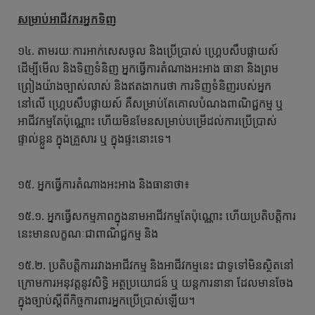
សម្រាប់អាជីវករអ្នកទិញ
១៤. តាមរយៈការអាក់សេសចូល និងប្រើប្រាស់ ហ្គ្រេបសឹបផ្លាយស៍
ដើម្បីមើល និងទិញទំនិញ អ្នកធ្វើការតំណាងអះអាង ធានា និងព្រម
ព្រៀងយ៉ាងច្បាស់លាស់ និងឥតងាករេថា ការទិញទំនិញរបស់អ្នក
នៅលើ ហ្គ្រេបសឹបផ្លាយស៍ គឺសម្រាប់តែគោលបំណងពាណិជ្ជកម្ម ឬ
អាជីវកម្មតែប៉ុណ្ណោះ ហើយមិនមែនសម្រាប់បម្រើដល់ការប្រើប្រាស់
ផ្ទាល់ខ្លួន ក្នុងគ្រួសារ ឬ ក្នុងផ្ទះនោះទេ។
១៥. អ្នកធ្វើការតំណាងអះអាង និងធានាថា៖
១៥.១. អ្នកធ្វើសកម្មភាពក្នុងនាមអាជីវកម្មតែប៉ុណ្ណោះ ហើយប្រតិបត្តិការ
នេះមានលក្ខណៈជាពាណិជ្ជកម្ម និង
១៥.២. ប្រតិបត្តិការរវាងអាជីវកម្ម និងអាជីវកម្មនេះ ជាទូទៅមិនស្ថិតនៅ
ក្រោមការអនុវត្តនូវសិទ្ធិ អត្ថប្រយោជន៍ ឬ យន្ដការនានា ដែលមានចែង
ក្នុងច្បាប់ស្តីពីកិច្ចការពារអ្នកប្រើប្រាស់ឡើយ។