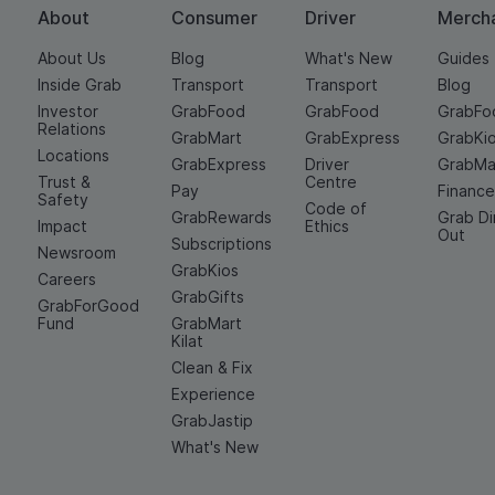
About
Consumer
Driver
Merch
About Us
Blog
What's New
Guides
Inside Grab
Transport
Transport
Blog
Investor
GrabFood
GrabFood
GrabFo
Relations
GrabMart
GrabExpress
GrabKi
Locations
GrabExpress
Driver
GrabMa
Trust &
Centre
Pay
Financ
Safety
Code of
GrabRewards
Grab D
Impact
Ethics
Out
Subscriptions
Newsroom
GrabKios
Careers
GrabGifts
GrabForGood
Fund
GrabMart
Kilat
Clean & Fix
Experience
GrabJastip
What's New