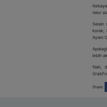
Kebaya
telur a
Selain
korek,
Ayam Ge
Apalagi
lebih a
Nah, d
GrabFo
Share: