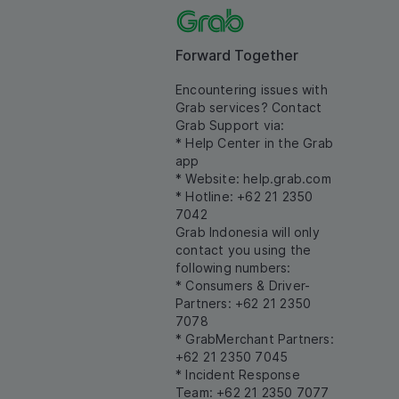
Forward Together
Encountering issues with
Grab services? Contact
Grab Support via:
* Help Center in the Grab
app
* Website:
help.grab.com
* Hotline: +62 21 2350
7042
Grab Indonesia will only
contact you using the
following numbers:
* Consumers & Driver-
Partners: +62 21 2350
7078
* GrabMerchant Partners:
+62 21 2350 7045
* Incident Response
Team: +62 21 2350 7077