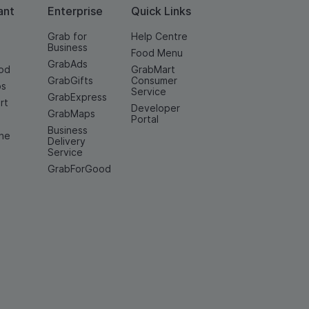
ant
Enterprise
Quick Links
Grab for
Help Centre
Business
Food Menu
GrabAds
od
GrabMart
GrabGifts
Consumer
os
Service
GrabExpress
rt
Developer
GrabMaps
e
Portal
Business
ine
Delivery
Service
GrabForGood