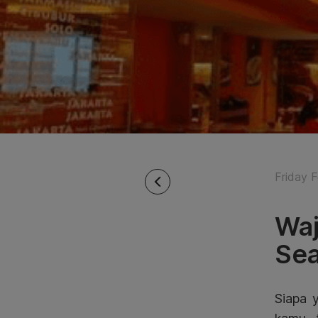
Friday F
Waj
Sea
Siapa 