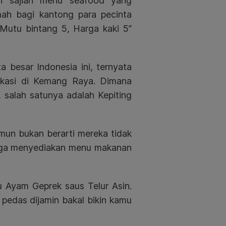
ri sajian menu seafood yang
mah bagi kantong para pecinta
Mutu bintang 5, Harga kaki 5”
 besar Indonesia ini, ternyata
okasi di Kemang Raya. Dimana
salah satunya adalah Kepiting
mun bukan berarti mereka tidak
 juga menyediakan menu makanan
u Ayam Geprek saus Telur Asin.
 pedas dijamin bakal bikin kamu