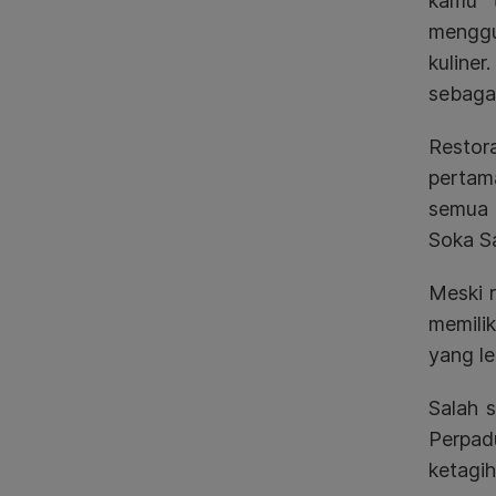
kamu t
menggu
kuline
sebagai
Restor
pertam
semua 
Soka S
Meski 
memili
yang l
Salah 
Perpadu
ketagih