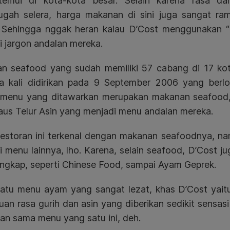
emui di kota-kota besar. Selain karena rasa da
gah selera, harga makanan di sini juga sangat ra
r. Sehingga nggak heran kalau D’Cost menggunakan “
 jargon andalan mereka.
an seafood yang sudah memiliki 57 cabang di 17 kota
a kali didirikan pada 9 September 2006 yang berl
menu yang ditawarkan merupakan makanan seafood, 
aus Telur Asin yang menjadi menu andalan mereka.
restoran ini terkenal dengan makanan seafoodnya, na
ki menu lainnya, lho. Karena, selain seafood, D’Cost
engkap, seperti Chinese Food, sampai Ayam Geprek
.
satu menu ayam yang sangat lezat, khas D’Cost yait
an rasa gurih dan asin yang diberikan sedikit sensasi
an sama menu yang satu ini, deh.