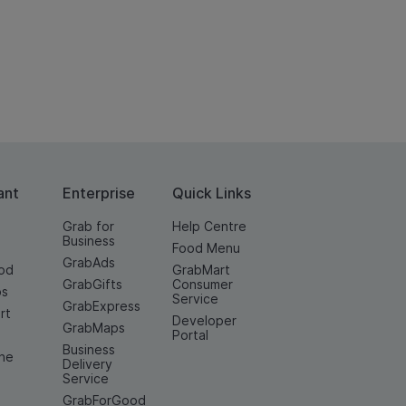
ant
Enterprise
Quick Links
Grab for
Help Centre
Business
Food Menu
GrabAds
od
GrabMart
GrabGifts
Consumer
os
Service
GrabExpress
rt
Developer
GrabMaps
e
Portal
Business
ine
Delivery
Service
GrabForGood