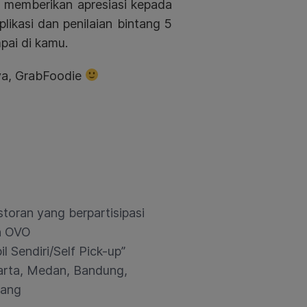
eh memberikan apresiasi kepada
likasi dan penilaian bintang 5
ai di kamu.
 ya, GrabFoodie
toran yang berpartisipasi
n OVO
l Sendiri/Self Pick-up”
arta, Medan, Bandung,
rang