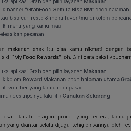
uka aplikasi Grab dan pilih layanan
Makanan
lik banner
“GrabFood Semua Bisa BM”
pada halaman
tau bisa cari resto & menu favoritmu di kolom pencari
ilih menu yang kamu mau
elesaikan pesanan
an makanan enak itu bisa kamu nikmati dengan b
ia di
“My Food Rewards”
loh. Gini cara pakai vouchern
uka aplikasi Grab dan pilih layanan
Makanan
lik kolom
Reward Makanan
pada
halaman utama Gra
ilih voucher yang kamu mau pakai
imak deskripsinya lalu klik
Gunakan Sekarang
n bisa nikmati beragam promo yang tertera, kamu 
an yang diantar selalu dijaga kehigienisannya oleh r