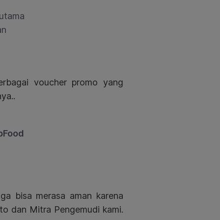
 utama
an
erbagai voucher promo yang
ya..
bFood
juga bisa merasa aman karena
esto dan Mitra Pengemudi kami.