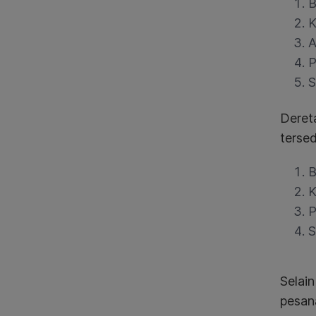
B
K
A
P
S
Deret
tersed
B
K
P
S
Selai
pesan