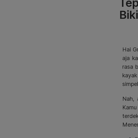
Tep
Bik
Hai Gr
aja k
rasa 
kayak 
simpel
Nah, 
Kamu 
terde
Menem