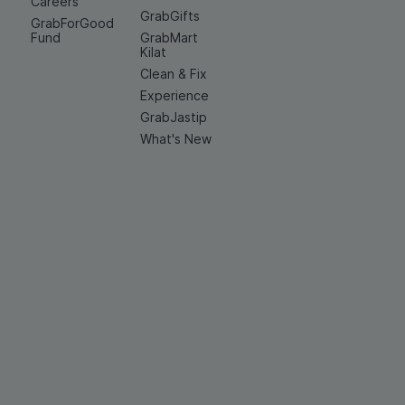
Careers
GrabGifts
GrabForGood
Fund
GrabMart
Kilat
Clean & Fix
Experience
GrabJastip
What's New