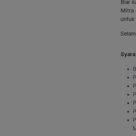
Biar 
Mitra
untuk
Selam
Syara
B
P
P
P
P
P
P
M