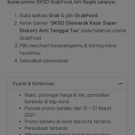
ikutan promo SKSD GrabFood, loh! Begini caranya:
Buka aplikasi
Grab
& pilih
GrabFood
Ketuk banner “
SKSD (Semarak Kejar Super
Diskon) Anti Tanggal Tua
” pada halaman utama
GrabFood
Pilih merchant kesayanganmu & borong menu
favoritmu
Selesaikan pemesanan
Syarat & Ketentuan
Maks. potongan harga & min. pembelian
berbeda di tiap resto
Periode promo berlaku dari 15 – 21 Maret
2021
Promo berlaku di resto dan kota tertentu
Persediaan terbatas
Pilihan restoran dapat berubah sewaktu-