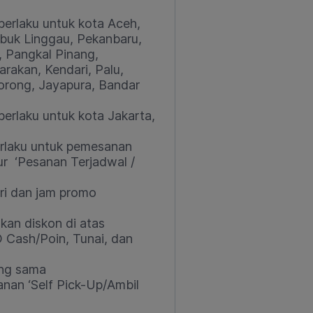
berlaku untuk kota
Aceh,
buk Linggau, Pekanbaru,
 Pangkal Pinang,
rakan, Kendari, Palu,
orong, Jayapura, Bandar
berlaku untuk kota
Jakarta,
rlaku untuk pemesanan
ur ‘Pesanan Terjadwal /
ari dan jam promo
an diskon di atas
Cash/Poin, Tunai, dan
ang sama
nan ‘Self Pick-Up/Ambil