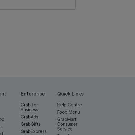
ant
Enterprise
Quick Links
Grab for
Help Centre
Business
Food Menu
GrabAds
od
GrabMart
GrabGifts
Consumer
os
Service
GrabExpress
rt