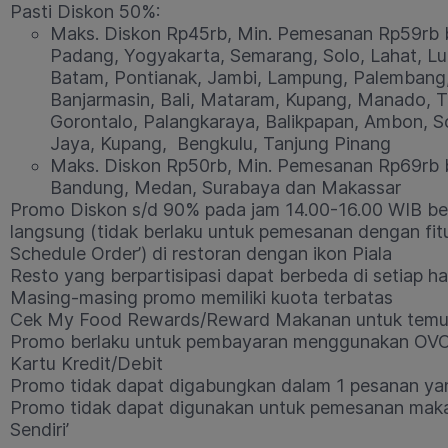
Pasti Diskon 50%:
Maks. Diskon Rp45rb, Min. Pemesanan Rp59rb 
Padang, Yogyakarta, Semarang, Solo, Lahat, Lu
Batam, Pontianak, Jambi, Lampung, Palembang,
Banjarmasin, Bali, Mataram, Kupang, Manado, Ta
Gorontalo, Palangkaraya, Balikpapan, Ambon, S
Jaya, Kupang, Bengkulu, Tanjung Pinang
Maks. Diskon Rp50rb, Min. Pemesanan Rp69rb 
Bandung, Medan, Surabaya dan Makassar
Promo Diskon s/d 90% pada jam 14.00-16.00 WIB be
langsung (tidak berlaku untuk pemesanan dengan fit
Schedule Order’) di restoran dengan ikon Piala
Resto yang berpartisipasi dapat berbeda di setiap h
Masing-masing promo memiliki kuota terbatas
Cek My Food Rewards/Reward Makanan untuk temuk
Promo berlaku untuk pembayaran menggunakan OVO 
Kartu Kredit/Debit
Promo tidak dapat digabungkan dalam 1 pesanan y
Promo tidak dapat digunakan untuk pemesanan maka
Sendiri’