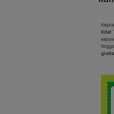
Kejut
Kilat
sepua
tingga
grati