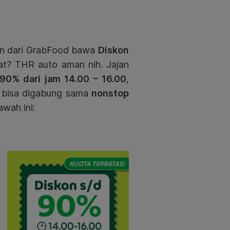
tan dari GrabFood bawa
Diskon
lat? THR auto aman nih. Jajan
t 90% dari jam 14.00 – 16.00
,
sti bisa digabung sama
nonstop
awah ini: