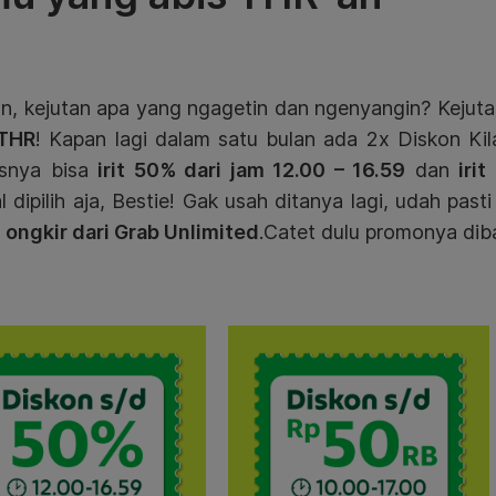
an, kejutan apa yang ngagetin dan ngenyangin? Keju
 THR
! Kapan lagi dalam satu bulan ada 2x Diskon Ki
snya bisa
irit 50% dari jam 12.00 – 16.59
dan
iri
l dipilih aja, Bestie! Gak usah ditanya lagi, udah pa
s ongkir dari Grab Unlimited
.Catet dulu promonya dib