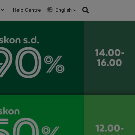
Help Centre
English