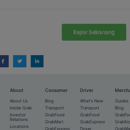
Kejar Sekarang
About
Consumer
Driver
Merch
About Us
Blog
What's New
Guides
Inside Grab
Transport
Transport
Blog
Investor
GrabFood
GrabFood
GrabFo
Relations
GrabMart
GrabExpress
GrabKi
Locations
GrabExpress
Driver
GrabMa