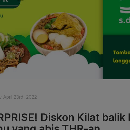
 April 23rd, 2022
PRISE! Diskon Kilat balik
u yang abis THR-an