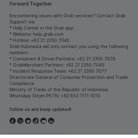
Forward Together
Encountering issues with Grab services? Contact Grab
Support via:
* Help Center in the Grab app
* Website:
help.grab.com
* Hotline: +62 21 2350 7042
Grab Indonesia will only contact you using the following
numbers:
* Consumers & Driver-Partners: +62 21 2350 7078
* GrabMerchant Partners: +62 21 2350 7045
* Incident Response Team: +62 21 2350 7077
Directorate General of Consumer Protection and Trade
Compliance
Ministry of Trade of the Republic of Indonesia
WhatsApp Ditjen PKTN: +62 853 1111 1010
Follow us and keep updated!