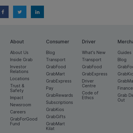
About
Consumer
Driver
Merch
About Us
Blog
What's New
Guides
Inside Grab
Transport
Transport
Blog
Investor
GrabFood
GrabFood
GrabFo
Relations
GrabMart
GrabExpress
GrabKi
Locations
GrabExpress
Driver
GrabMa
Trust &
Centre
Pay
Financ
Safety
Code of
GrabRewards
Grab D
Impact
Ethics
Out
Subscriptions
Newsroom
GrabKios
Careers
GrabGifts
GrabForGood
Fund
GrabMart
Kilat