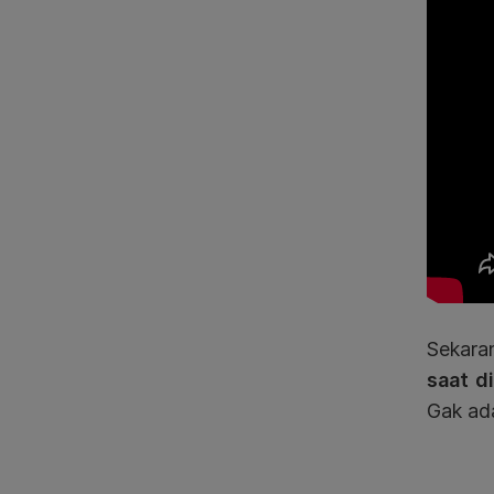
Sekaran
saat d
Gak ad