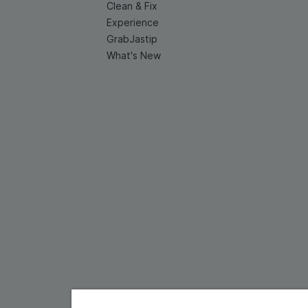
Clean & Fix
Experience
GrabJastip
What's New