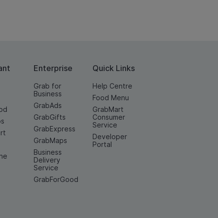
ant
Enterprise
Quick Links
Grab for
Help Centre
Business
Food Menu
GrabAds
od
GrabMart
GrabGifts
Consumer
os
Service
GrabExpress
rt
Developer
GrabMaps
e
Portal
Business
ine
Delivery
Service
GrabForGood