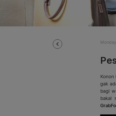
Monday 
Pes
Konon 
gak ad
bagi w
bakal 
GrabFo