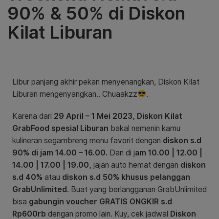
90% & 50% di Diskon
Kilat Liburan
Libur panjang akhir pekan menyenangkan, Diskon Kilat
Liburan mengenyangkan.. Chuaakzz
.
Karena dari
29 April – 1 Mei 2023,
Diskon Kilat
GrabFood spesial Liburan
bakal nemenin kamu
kulineran segambreng menu favorit dengan
diskon s.d
90% di jam 14.00 – 16.00.
Dan di j
am 10.00 | 12.00 |
14.00 | 17.00 | 19.00,
jajan auto hemat dengan
diskon
s.d 40%
atau
diskon s.d 50% khusus pelanggan
GrabUnlimited
. Buat yang berlangganan GrabUnlimited
bisa
gabungin voucher GRATIS ONGKIR s.d
Rp600rb
dengan promo lain. Kuy, cek jadwal
Diskon