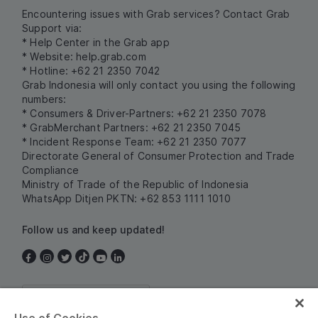
Encountering issues with Grab services? Contact Grab
Support via:
* Help Center in the Grab app
* Website:
help.grab.com
* Hotline: +62 21 2350 7042
Grab Indonesia will only contact you using the following
numbers:
* Consumers & Driver-Partners: +62 21 2350 7078
* GrabMerchant Partners: +62 21 2350 7045
* Incident Response Team: +62 21 2350 7077
Directorate General of Consumer Protection and Trade
Compliance
Ministry of Trade of the Republic of Indonesia
WhatsApp Ditjen PKTN: +62 853 1111 1010
Follow us and keep updated!
Indonesia