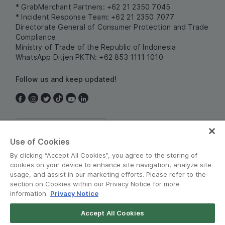
* GrabMerchant Partners: +62 21 2350 7045
* Incident Response Team: +62 21 2350 7077
Directorate General of Consumer Protection and Trade
Compliance
Ministry of Trade of the Republic of Indonesia
WhatsApp Ditjen PKTN: +62 853 1111 1010
Follow us and keep updated!
Indonesia
Use of Cookies
By clicking “Accept All Cookies”, you agree to the storing of
cookies on your device to enhance site navigation, analyze site
usage, and assist in our marketing efforts. Please refer to the
section on Cookies within our Privacy Notice for more
information.
Privacy Notice
Terms and Policies
•
Privacy Notice
Accept All Cookies