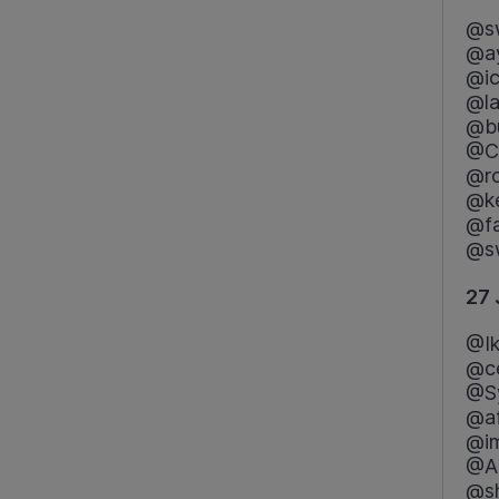
@s
@ay
@ic
@l
@bu
@Ch
@r
@ke
@fa
@s
27 
@Ik
@ce
@S
@af
@i
@An
@s