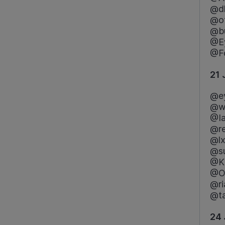
@d
@of
@b
@E
@Fo
21 
@ey
@wa
@Ia
@re
@lx
@su
@K
@Ol
@ri
@ta
24 