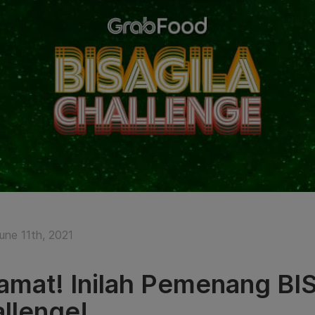
une 11th, 2021
amat! Inilah Pemenang B
llenge!