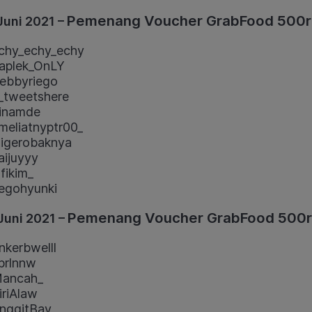
Pemenang Voucher GrabFood 500r
Juni 2021 –
chy_echy_echy
aplek_OnLY
ebbyriego
tweetshere
inamde
eliatnyptr00_
igerobaknya
ijuyyy
fikim_
egohyunki
Pemenang Voucher GrabFood 500r
Juni 2021 –
nkerbwelll
prlnnw
ancah_
riAlaw
nggitBay