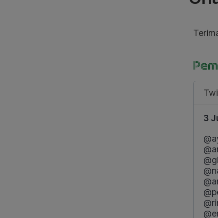
Terim
Peme
Twi
3 J
@a
@a
@gh
@na
@a
@p
@ri
@er