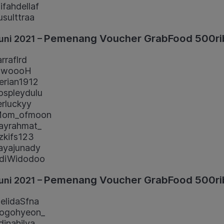
ifahdellaf
sulttraa
Pemenang Voucher GrabFood 500ri
uni 2021 –
rraflrd
woooH
rian1912
spleydulu
rluckyy
om_ofmoon
ayrahmat_
zkifs123
ayajunady
diWidodoo
Pemenang Voucher GrabFood 500ri
uni 2021 –
lidaSfna
ogohyeon_
inahilya