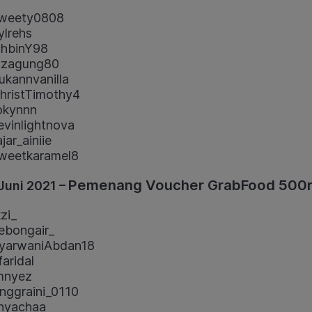
weety0808
lrehs
hbinY98
azagung80
kannvanilla
ristTimothy4
okynnn
vinlightnova
jar_ainiie
weetkaramel8
Pemenang Voucher GrabFood 500r
Juni 2021 –
zi_
bongair_
yarwaniAbdan18
aridal
mnyez
ggraini_0110
hyachaa