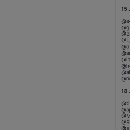
15 
@e
@g
@B
@L_
@d
@am
@in
@ha
@al
@ri
18 
@ti
@a
@M
@Ri
@A