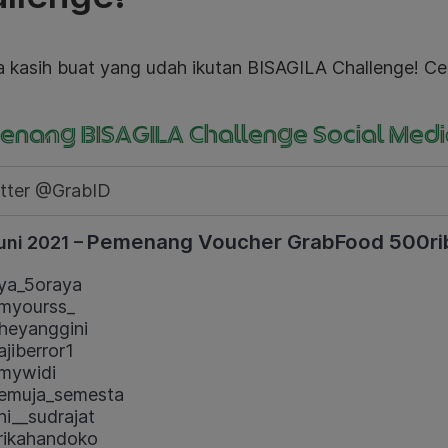
a kasih buat yang udah ikutan BISAGILA Challenge! Ce
nang BISAGILA Challenge Social Medi
tter @GrabID
Pemenang Voucher GrabFood 500ri
uni 2021 –
ya_5oraya
myourss_
eyanggini
jiberror1
mywidi
emuja_semesta
ni__sudrajat
ikahandoko