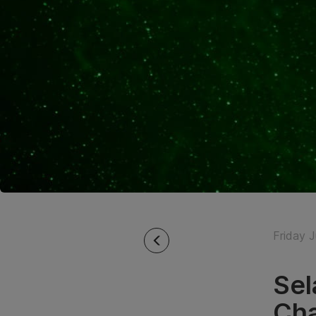
Friday J
Sel
Cha