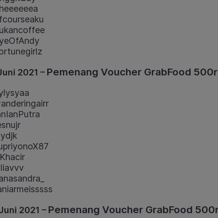
heeeeeea
courseaku
ukancoffee
yeOfAndy
rtunegirlz
Pemenang Voucher GrabFood 500r
Juni 2021 –
lysyaa
nderingairr
nIanPutra
snujr
ydjk
priyonoX87
Khacir
iavvv
anasandra_
niarmeisssss
Pemenang Voucher GrabFood 500r
Juni 2021 –