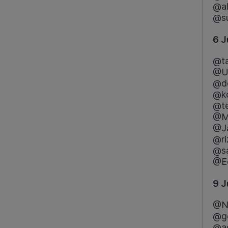
@al
@su
6 J
@ta
@U
@de
@ko
@te
@M
@J
@ri
@s
@E
9 J
@Ne
@g
@ad