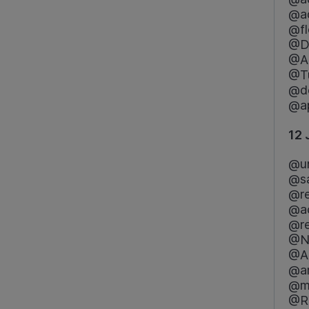
@ad
@f
@Dr
@A
@T
@de
@ap
12 
@un
@sa
@re
@ac
@re
@Ni
@AL
@a
@me
@R