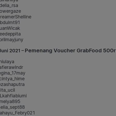
elia_rsa
lowergaze
eamerShelline
bdulmt91
uanWicak
edeppita
rilmayjuny
Pemenang Voucher GrabFood 500r
Juni 2021 –
iulaya
fierawlndr
gina_17may
intya_hime
zashaputra
ta_ucil
kahfiabiumi
melya895
lia_sept88
ahayu_Febry021