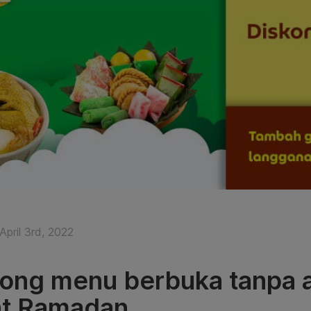
pril 3rd, 2022
ong menu berbuka tanpa an
at Ramadan