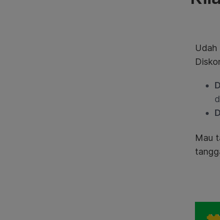
Udah 
Disko
D
d
D
Mau ta
tangg