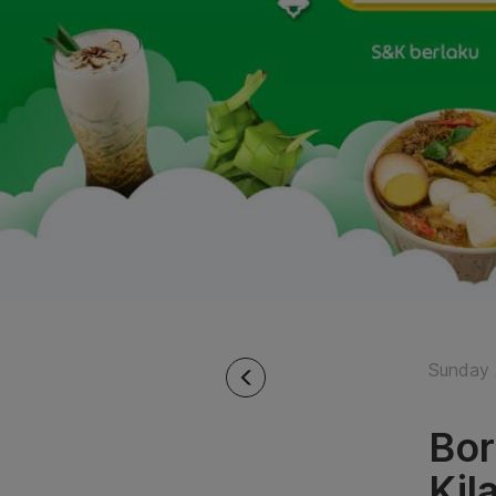
Sunday A
Bor
Kil