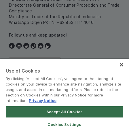
Directorate General of Consumer Protection and Trade
Compliance
Ministry of Trade of the Republic of Indonesia
WhatsApp Ditjen PKTN: +62 853 1111 1010
Follow us and keep updated!
Indonesia
Use of Cookies
By clicking “Accept All Cookies”, you agree to the storing of
cookies on your device to enhance site navigation, analyze site
usage, and assist in our marketing efforts. Please refer to the
section on Cookies within our Privacy Notice for more
information.
Privacy Notice
Terms and Policies
•
Privacy Notice
Accept All Cookies
© Grab 2010 - 2026
Cookies Settings