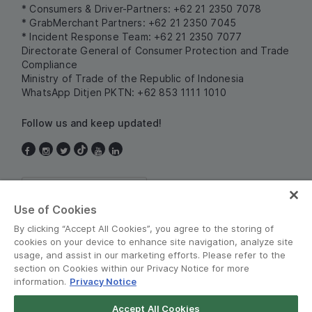
* Consumers & Driver-Partners: +62 21 2350 7078
* GrabMerchant Partners: +62 21 2350 7045
* Incident Response Team: +62 21 2350 7077
Directorate General of Consumer Protection and Trade
Compliance
Ministry of Trade of the Republic of Indonesia
WhatsApp Ditjen PKTN: +62 853 1111 1010
Follow us and keep updated!
Indonesia
Use of Cookies
By clicking “Accept All Cookies”, you agree to the storing of
cookies on your device to enhance site navigation, analyze site
usage, and assist in our marketing efforts. Please refer to the
section on Cookies within our Privacy Notice for more
information.
Privacy Notice
Terms and Policies
•
Privacy Notice
Accept All Cookies