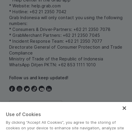
* Website:
help.grab.com
* Hotline: +62 21 2350 7042
Grab Indonesia will only contact you using the following
numbers:
* Consumers & Driver-Partners: +62 21 2350 7078
* GrabMerchant Partners: +62 21 2350 7045
* Incident Response Team: +62 21 2350 7077
Directorate General of Consumer Protection and Trade
Compliance
Ministry of Trade of the Republic of Indonesia
WhatsApp Ditjen PKTN: +62 853 1111 1010
Follow us and keep updated!
Indonesia
Use of Cookies
By clicking “Accept All Cookies”, you agree to the storing of
cookies on your device to enhance site navigation, analyze site