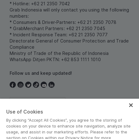
* Hotline: +62 21 2350 7042
Grab Indonesia will only contact you using the following
numbers:
* Consumers & Driver-Partners: +62 21 2350 7078
* GrabMerchant Partners: +62 21 2350 7045
* Incident Response Team: +62 21 2350 7077
Directorate General of Consumer Protection and Trade
Compliance
Ministry of Trade of the Republic of Indonesia
WhatsApp Ditjen PKTN: +62 853 1111 1010
Follow us and keep updated!
Indonesia
Use of Cookies
By clicking “Accept All Cookies”, you agree to the storing of
cookies on your device to enhance site navigation, analyze site
usage, and assist in our marketing efforts. Please refer to the
section on Cookies within our Privacy Notice for more