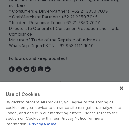
numbers:
* Consumers & Driver-Partners: +62 21 2350 7078
* GrabMerchant Partners: +62 21 2350 7045
* Incident Response Team: +62 21 2350 7077
Directorate General of Consumer Protection and Trade
Compliance
Ministry of Trade of the Republic of Indonesia
WhatsApp Ditjen PKTN: +62 853 1111 1010
Follow us and keep updated!
Indonesia
Use of Cookies
By clicking “Accept All Cookies”, you agree to the storing of
cookies on your device to enhance site navigation, analyze site
usage, and assist in our marketing efforts. Please refer to the
section on Cookies within our Privacy Notice for more
information.
Privacy Notice