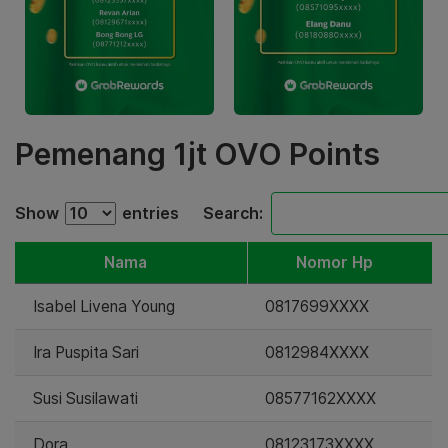
Pemenang 1jt OVO Points
Show
entries
Search:
Nama
Nomor Hp
Isabel Livena Young
0817699XXXX
Ira Puspita Sari
0812984XXXX
Susi Susilawati
08577162XXXX
Dora
08123173XXXX