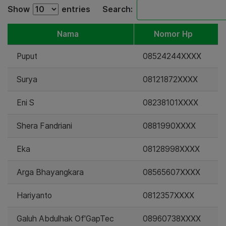
Show
entries
Search:
Nama
Nomor Hp
Puput
08524244XXXX
Surya
08121872XXXX
Eni S
08238101XXXX
Shera Fandriani
0881990XXXX
Eka
08128998XXXX
Arga Bhayangkara
08565607XXXX
Hariyanto
0812357XXXX
Galuh Abdulhak Of'GapTec
08960738XXXX