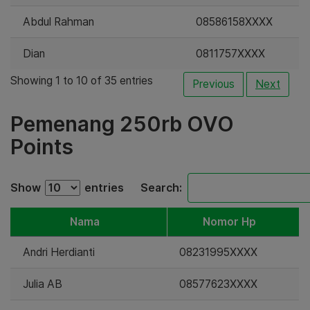
Abdul Rahman
08586158XXXX
Dian
0811757XXXX
Showing 1 to 10 of 35 entries
Previous
Next
Pemenang 250rb OVO
Points
Show
entries
Search:
Nama
Nomor Hp
Andri Herdianti
08231995XXXX
Julia AB
08577623XXXX