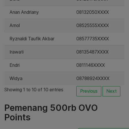
Anan Andriany
08132050XXXX
Arnol
08525555XXXX
Ryznaldi Taufik Akbar
08577735XXXX
Irawati
08135487XXXX
Endri
0811146XXXX
Widya
08788924XXXX
Showing 1 to 10 of 10 entries
Previous
Next
Pemenang 500rb OVO
Points