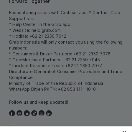
Forward Together
Encountering issues with Grab services? Contact Grab
Support via:
* Help Center in the Grab app
* Website:
help.grab.com
* Hotline: +62 21 2350 7042
Grab Indonesia will only contact you using the following
numbers:
* Consumers & Driver-Partners: +62 21 2350 7078
* GrabMerchant Partners: +62 21 2350 7045
* Incident Response Team: +62 21 2350 7077
Directorate General of Consumer Protection and Trade
Compliance
Ministry of Trade of the Republic of Indonesia
WhatsApp Ditjen PKTN: +62 853 1111 1010
Follow us and keep updated!
Indonesia