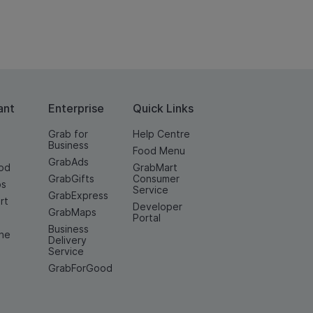
ant
Enterprise
Quick Links
Grab for
Help Centre
Business
Food Menu
GrabAds
od
GrabMart
GrabGifts
Consumer
os
Service
GrabExpress
rt
Developer
GrabMaps
e
Portal
Business
ine
Delivery
Service
GrabForGood