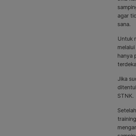
sampin
agar ti
sana.
Untuk 
melalu
hanya p
terdeka
Jika su
ditent
STNK.
Setelah
trainin
mengam
sampin