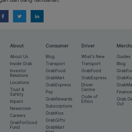
About
Consumer
Driver
Merch
About Us
Blog
What's New
Guides
Inside Grab
Transport
Transport
Blog
Investor
GrabFood
GrabFood
GrabFo
Relations
GrabMart
GrabExpress
GrabKi
Locations
GrabExpress
Driver
GrabMa
Trust &
Centre
Pay
Financ
Safety
Code of
GrabRewards
Grab D
Impact
Ethics
Out
Subscriptions
Newsroom
GrabKios
Careers
GrabGifts
GrabForGood
Fund
GrabMart
Kilat