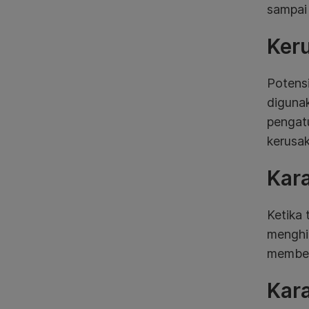
sampai 
Keru
Potensi
digunak
pengat
kerusak
Kara
Ketika 
menghi
memberi
Kara