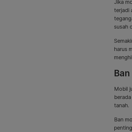
Jika mo
terjadi
teganga
susah d
Semaki
harus 
menghid
Ban
Mobil j
berada 
tanah.
Ban mob
pentin