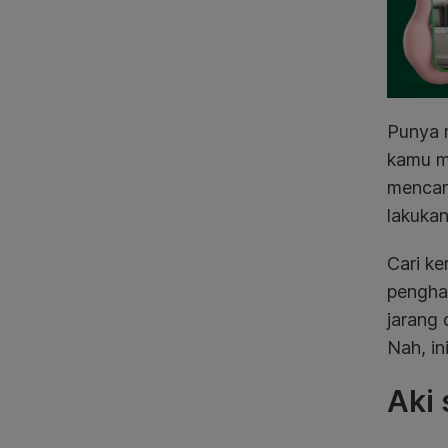
Punya 
kamu m
mencar
lakuka
Cari k
penghas
jarang
Nah, in
Aki