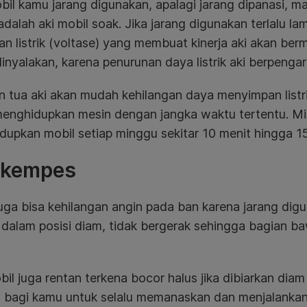
bil kamu jarang digunakan, apalagi jarang dipanasi, ma
 adalah aki mobil soak. Jika jarang digunakan terlalu
n listrik (voltase) yang membuat kinerja aki akan ber
inyalakan, karena penurunan daya listrik aki berpengar
n tua aki akan mudah kehilangan daya menyimpan listr
menghidupkan mesin dengan jangka waktu tertentu. Mi
upkan mobil setiap minggu sekitar 10 menit hingga 15
 kempes
uga bisa kehilangan angin pada ban karena jarang digun
dalam posisi diam, tidak bergerak sehingga bagian b
il juga rentan terkena bocor halus jika dibiarkan diam 
g bagi kamu untuk selalu memanaskan dan menjalanka