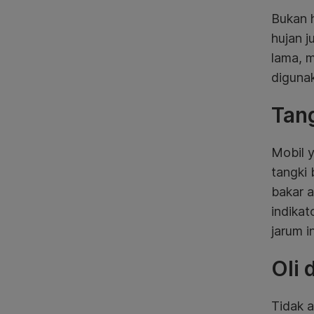
Bukan h
hujan j
lama, 
diguna
Tang
Mobil y
tangki
bakar a
indika
jarum i
Oli
Tidak 