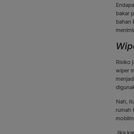
Endapa
bakar p
bahan b
menimb
Wip
Risiko
wiper m
menjad
diguna
Nah, it
rumah t
mobilm
Jika k