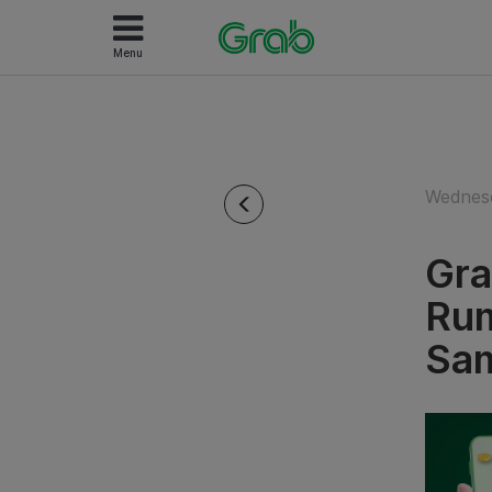
Menu
Wednesd
Gra
Rum
Sam