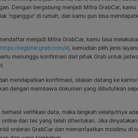
gan. Dengan bergabung menjadi Mitra GrabCar, kamu
dak ‘nganggur’ di rumah, dan kamu pun bisa mendapat
mendaftar menjadi Mitra GrabCar, kamu bisa melakukan
i
https://register.grab.com/id
, kemudian pilih jenis laya
erlu menunggu konfirmasi dari pihak Grab untuk jadwal
t.
dah mendapatkan konfirmasi, silakan datang ke kantor
ukan dengan membawa dokumen yang dibutuhkan seper
 berhasil verifikasi data, maka langkah selanjutnya a
g online dan tes yang telah ditentukan. Jika dinyataka
bil orderan GrabCar dan memanfaatkan mobilmu di rum
gan dan uang tambahan.