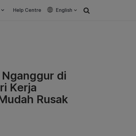
Help Centre
English
l Nganggur di
i Kerja
 Mudah Rusak