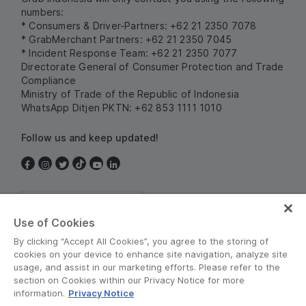
numbers:
* Consumers & Driver-Partners: +62 21 2350 7078
* GrabMerchant Partners: +62 21 2350 7045
* Incident Response Team: +62 21 2350 7077
Directorate General of Consumer Protection and Trade
Compliance
Ministry of Trade of the Republic of Indonesia
WhatsApp Ditjen PKTN: +62 853 1111 1010
Follow us and keep updated!
Indonesia
Use of Cookies
By clicking “Accept All Cookies”, you agree to the storing of
cookies on your device to enhance site navigation, analyze site
usage, and assist in our marketing efforts. Please refer to the
section on Cookies within our Privacy Notice for more
information.
Privacy Notice