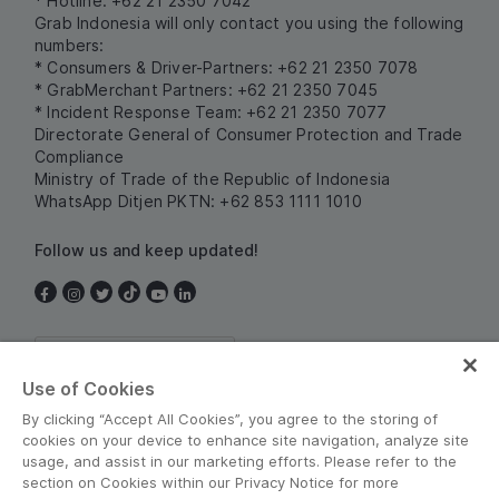
* Hotline: +62 21 2350 7042
Grab Indonesia will only contact you using the following
numbers:
* Consumers & Driver-Partners: +62 21 2350 7078
* GrabMerchant Partners: +62 21 2350 7045
* Incident Response Team: +62 21 2350 7077
Directorate General of Consumer Protection and Trade
Compliance
Ministry of Trade of the Republic of Indonesia
WhatsApp Ditjen PKTN: +62 853 1111 1010
Follow us and keep updated!
Indonesia
Use of Cookies
By clicking “Accept All Cookies”, you agree to the storing of
cookies on your device to enhance site navigation, analyze site
usage, and assist in our marketing efforts. Please refer to the
section on Cookies within our Privacy Notice for more