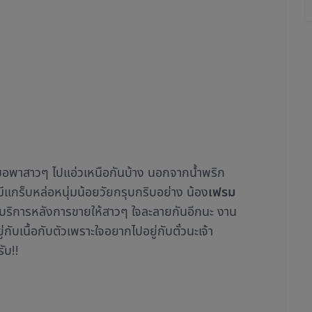
ว ขอพาสาวๆ ไปแอ่วเหนือกันบ้าง นอกจากน้ำพริก
ังมีแกร็บหล่อหนุ่มน้อยวัยกรุบกริบอย่าง น้อง
เฟรม
นบริการหลังการขายให้สาวๆ ใจละลายกันอีกนะ งาน
ู่กับเนื้อกับตัวเพราะใจอยากไปอยู่กับตั๋วนะเจ้า
ับ!!