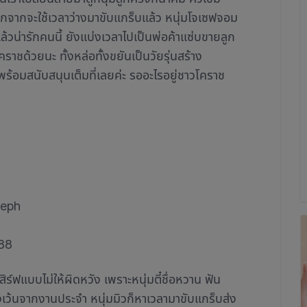
อกจากจะใช้เวลาว่างมาขับแกร็บแล้ว หนุ่มโจเซฟจอม
้มแล้วน่ารักคนนี้ ยังแบ่งเวลาไปเป็นพ่อค้าแซ่บขายลูก
ราชด้วยนะ ทั้งหล่อทั้งขยันเป็นวัยรุ่นสร้าง
 พร้อมสนับสนุนเต็มที่เลยค่ะ รออะไรอยู่ชาวโคราช
seph
88
สิร์ฟแบบไม่ให้ผิดหวัง เพราะหนุ่มตี๋ชื่อหวาน ฟัน
่างเว้นจากงานประจำ หนุ่มมิวก็หาเวลามาขับแกร็บส่ง