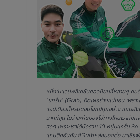
หนึ่งในแอปพลิเคชันยอดนิยมที่หลายๆ คนต้อง
“แกร็บ” (Grab) ติดโผอย่างแน่นอน เพราะไม
แอปเดียวก็ครบตอบโจทย์ทุกอย่าง แถมยังมี
มากที่สุด ไม่ว่าจะหันมองไปทางไหนเราก็มักจ
สุดๆ เพราะเราได้มัดรวม 10 หนุ่มแกร็บ So 
แถมติดอันดับ #Grabหล่อบอกต่อ มาเสิร์ฟถึ