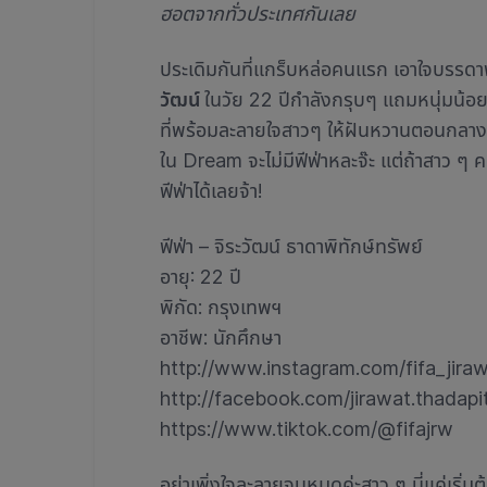
ฮอตจากทั่วประเทศกันเลย
ประเดิมกันที่แกร็บหล่อคนแรก เอาใจบรรดาพ
วัฒน์
ในวัย 22 ปีกำลังกรุบๆ แถมหนุ่มน้อ
ที่พร้อมละลายใจสาวๆ ให้ฝันหวานตอนกลางว
ใน Dream จะไม่มีฟีฟ่าหละจ๊ะ แต่ถ้าสาว ๆ ค
ฟีฟ่าได้เลยจ้า!
ฟีฟ่า – จิระวัฒน์ ธาดาพิทักษ์ทรัพย์
อายุ: 22 ปี
พิกัด: กรุงเทพฯ
อาชีพ: นักศึกษา
http://www.instagram.com/fifa_jira
http://facebook.com/jirawat.thadapi
https://www.tiktok.com/@fifajrw
อย่าเพิ่งใจละลายจนหมดค่ะสาว ๆ นี่แค่เริ่มต้