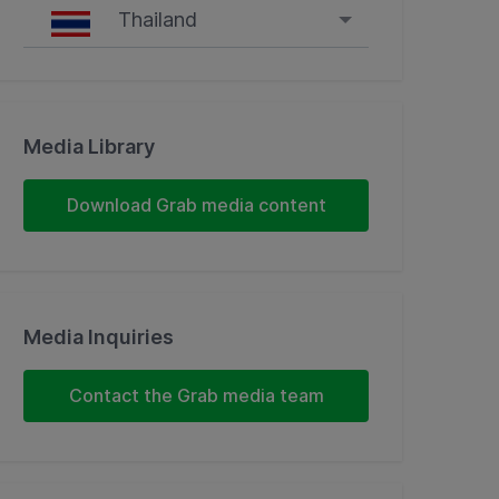
Thailand
Singapore
Malaysia
Media Library
Indonesia
Download Grab media content
Thailand
Philippines
Media Inquiries
Vietnam
Contact the Grab media team
Myanmar
Cambodia