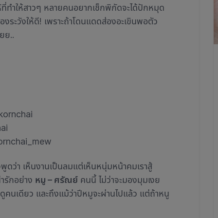
น่ห์ที่ทำให้สาวๆ หลายคนอยากเช็กพิกัดจะได้ปักหมุด
้องระวังให้ดี! เพราะถ้าโดนแดดส่องอะเขินพอตัว
ายย..
kornchai
ai
kornchai_mew
ูดว่า เห็นงานเป็นลมแต่เห็นหนุ่มหน้าคมเราสู้
น่ารักอย่าง
หมู – ศรัณย์
คนนี้ ไม่ว่าจะมองมุมเงย
ูคนเดียว และถึงแม้ว่าปีหมูจะผ่านไปแล้ว แต่ถ้าหนู