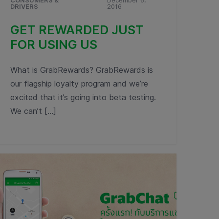
CONSUMERS &
December 6,
DRIVERS
2016
GET REWARDED JUST
FOR USING US
What is GrabRewards? GrabRewards is
our flagship loyalty program and we’re
excited that it’s going into beta testing.
We can’t […]