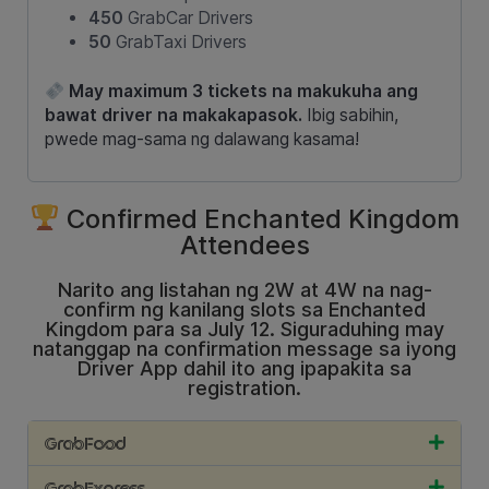
450
GrabCar Drivers
50
GrabTaxi Drivers
May maximum 3 tickets na makukuha ang
bawat driver na makakapasok.
Ibig sabihin,
pwede mag-sama ng dalawang kasama!
Confirmed Enchanted Kingdom
Attendees
Narito ang listahan ng 2W at 4W na nag-
confirm ng kanilang slots sa Enchanted
Kingdom para sa July 12. Siguraduhing may
natanggap na confirmation message sa iyong
Driver App dahil ito ang ipapakita sa
registration.
GrabFood
GrabExpress