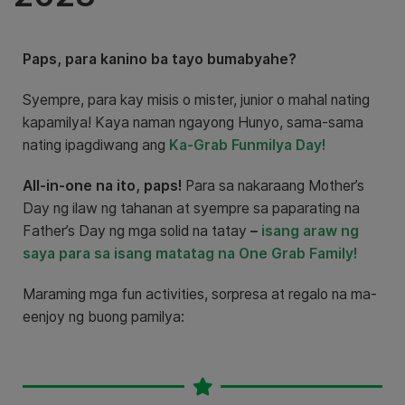
Paps, para kanino ba tayo bumabyahe?
Syempre, para kay misis o mister, junior o mahal nating
kapamilya!
Kaya naman ngayong Hunyo, sama-sama
nating ipagdiwang ang
Ka-Grab
Funmilya Day
!
All-in-one na ito, paps!
Para sa nakaraang Mother’s
Day ng ilaw ng tahanan at syempre sa paparating na
Father’s Day ng mga solid na tatay
–
isang araw ng
saya para sa isang matatag na One Grab Family!
Maraming mga fun activities, sorpresa at regalo na ma-
eenjoy ng buong pamilya: