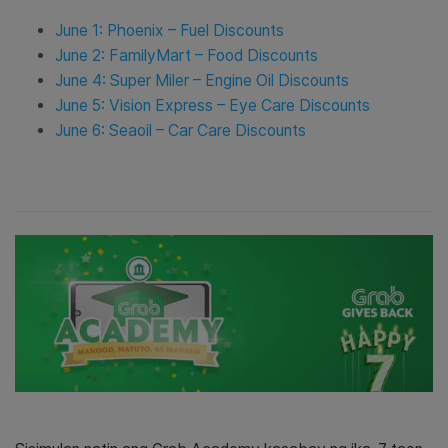
June 1: Phoenix – Fuel Discounts
June 2: FamilyMart – Food Discounts
June 4: Super Miler – Engine Oil Discounts
June 5: Vision Express – Eye Care Discounts
June 6: Seaoil – Car Care Discounts