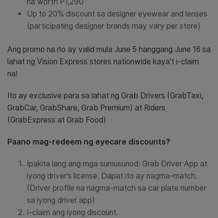
na worth P1,290
Up to 20% discount sa designer eyewear and lenses
(participating designer brands may vary per store)
Ang promo na ito ay valid mula June 5 hanggang June 16 sa
lahat ng Vision Express stores nationwide kaya’t i-claim
na!
Ito ay exclusive para sa lahat ng Grab Drivers (GrabTaxi,
GrabCar, GrabShare, Grab Premium) at Riders
(GrabExpress at Grab Food)
Paano mag-redeem ng eyecare discounts?
Ipakita lang ang mga sumusunod:
Grab Driver App at
iyong driver’s license. Dapat ito ay nagma-match.
(Driver profile na nagma-match sa car plate number
sa iyong driver app)
I-claim ang iyong discount.