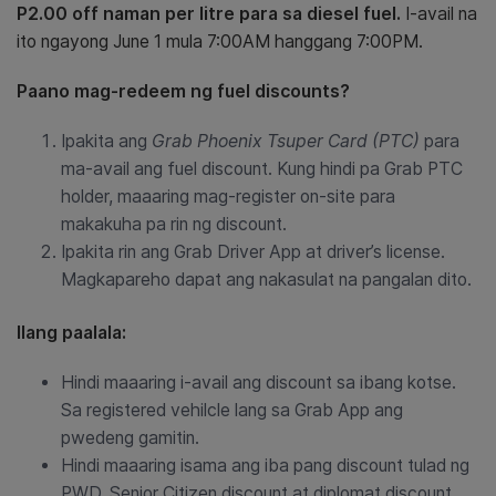
P2.00 off naman per litre para sa diesel fuel.
I-avail na
ito ngayong June 1 mula 7:00AM hanggang 7:00PM.
Paano mag-redeem ng fuel discounts?
Ipakita ang
Grab Phoenix Tsuper Card (PTC)
para
ma-avail ang fuel discount. Kung hindi pa Grab PTC
holder, maaaring mag-register on-site para
makakuha pa rin ng discount.
Ipakita rin ang Grab Driver App at driver’s license.
Magkapareho dapat ang nakasulat na pangalan dito.
Ilang paalala:
Hindi maaaring i-avail ang discount sa ibang kotse.
Sa registered vehilcle lang sa Grab App ang
pwedeng gamitin.
Hindi maaaring isama ang iba pang discount tulad ng
PWD, Senior Citizen discount at diplomat discount.