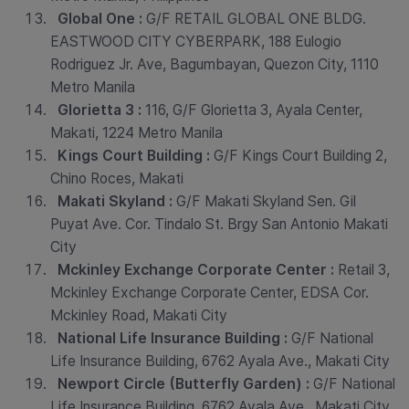
Global One
:
G/F RETAIL GLOBAL ONE BLDG.
EASTWOOD CITY CYBERPARK, 188 Eulogio
Rodriguez Jr. Ave, Bagumbayan, Quezon City, 1110
Metro Manila
Glorietta 3
:
116, G/F Glorietta 3, Ayala Center,
Makati, 1224 Metro Manila
Kings Court Building :
G/F Kings Court Building 2,
Chino Roces, Makati
Makati Skyland
:
G/F Makati Skyland Sen. Gil
Puyat Ave. Cor. Tindalo St. Brgy San Antonio Makati
City
Mckinley Exchange Corporate Center
:
Retail 3,
Mckinley Exchange Corporate Center, EDSA Cor.
Mckinley Road, Makati City
National Life Insurance Building
:
G/F National
Life Insurance Building, 6762 Ayala Ave., Makati City
Newport Circle (Butterfly Garden) :
G/F National
Life Insurance Building, 6762 Ayala Ave., Makati City