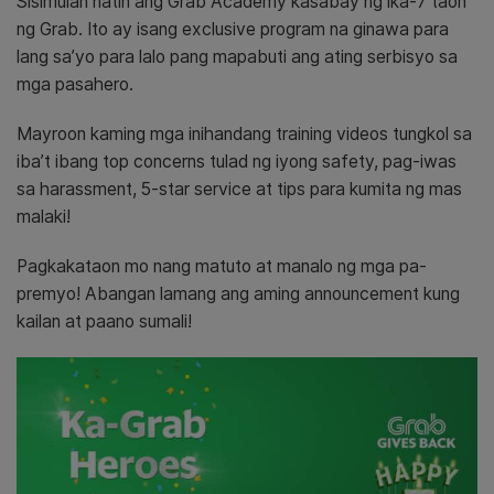
Sisimulan natin ang Grab Academy kasabay ng ika-7 taon
ng Grab.
Ito ay isang exclusive program na ginawa para
lang sa’yo para lalo pang mapabuti ang ating serbisyo sa
mga pasahero.
Mayroon kaming mga inihandang training videos tungkol sa
iba’t ibang top concerns tulad ng iyong safety, pag-iwas
sa harassment, 5-star service at tips para kumita ng mas
malaki!
Pagkakataon mo nang matuto at manalo ng mga pa-
premyo! Abangan lamang ang aming announcement kung
kailan at paano sumali!