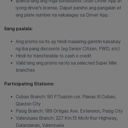
Ipakita lang ang mga sumusunod: Grab Driver App at
iyong driver’s license. Dapat pareho ang pangalan at
ang plate number na nakalagay sa Driver App.
Ilang paalala:
Ang promo na ito ay hindi maaaring gamitin kasabay
ng iba pang discounts (eg Senior Citizen, PWD, etc)
Hindi ito transferable to cash o credit
Valid lang ang promo na ito sa selected Super Mile
branches
Participating Stations:
Cubao Branch: 90 P.Tuazon cor. Planas III Cubao,
Quezon City
Pasig Branch: 189 Ortigas Ave. Extension, Pasig City
Valenzuela Branch: 227 Km.15 McArthur Highway,
Dalandanan, Valenzuela