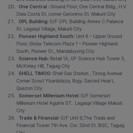
One Central :
Ground Floor, One Central Bldg., H.V
Dela Costa St. corner Geronimo St. Makati City
OPL Building:
G/F OPL Building-Annex C Palanca
St. Legaspi Village, Makati City
Pioneer Highland South
: Unit 6 – Upper Ground
Floor, Globe Telecom Plaza 1 – Pioneer Highland
South, Pioneer St., Mandaluyong City
Science Hub:
Retail 1A, GF Science Hub Tower 3,
McKinley Hill, Taguig City
SHELL TIMOG:
Shell Gas Station , Timog Avenue
Corner Scout Ybardolaza, Brgy. Sacred Heart,
Quezon City
Somerset Millenium Hotel
: G/F Somerset
Millenium Hotel Aguirre ST. Legaspi Village Makati
City
Trade & Financial
: G/F Unit 9,The Trade and
Financial Tower 7th Ave. Cor. 32nd St. BGC, Taguig
City