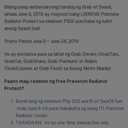
Bilang pang-anibersaryong handog ng Grab at Seaoil,
simula June 6, 2019 ay mayroon kang LIBRENG Prestone
Radiator Protect sa minimum P500 purchase ng kahit
anong Seaoil fuel!
Promo Period June 6 – June 24, 2019
Ito ay exclusive para sa lahat ng Grab Drivers (GrabTaxi,
GrabCar, GrabShare, Grab Premium) at Riders
(GrabExpress at Grab Food) sa buong Metro Manila!
Paano mag-redeem ng free Preseton Radiator
Protect?
Bumili lang ng minimum Php 500 worth of SeaOil fuel
mula June 6-24 para makakuha ng isang (1) Prestone
Radiator Cooler.
TAANDAAN: ito ay one-time transaction only.