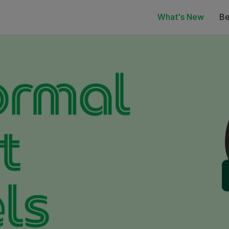
What's New
Be