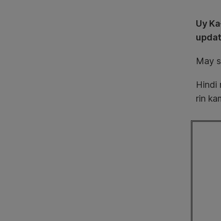
Uy Ka
updat
May s
Hindi
rin k