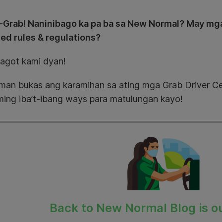
-Grab! Naninibago ka pa ba sa New Normal? May mga
ed rules & regulations?
agot kami dyan!
 man bukas ang karamihan sa ating mga Grab Driver C
aming iba’t-ibang ways para matulungan kayo!
Back to New Normal Blog is ou