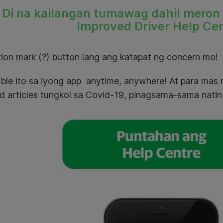
Di na kailangan tumawag dahil meron
Improved Driver Help Cen
ion mark (?) button lang ang katapat ng concern mo!
able ito sa iyong app anytime, anywhere! At para ma
ed articles tungkol sa Covid-19, pinagsama-sama natin i