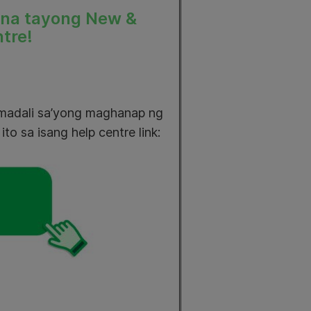
 na tayong New &
tre!
s madali sa’yong maghanap ng
to sa isang help centre link: