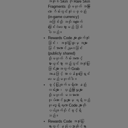
အဆိုပါ Skin ကို Rare Skin 
Fragments သို့မဟုတ် အခြား
သော ဂိမ်းတွင်းသုံးပစ္စည်း 
(in-game currency) 
အဖြစ်သို့ အလိုအလျောက် 
ပြောင်းလဲပေးသွားမည် ဖြစ်
ပါသည်။
Rewards Code များ ပျောက်ဆုံး
ခြင်း၊ အသုံးပြုသူမှ အများ
မြင်သာအောင် မျှဝေခြင်း 
(publicly shared) 
သို့မဟုတ် ဂိမ်းအကောင့်
မှားယွင်းစွာ ထည့်သွင်းအသုံးပြု
ခြင်းများအတွက် Grab 
အနေဖြင့် တာဝန်ယူဖြေရှင်း
ပေးမည်မဟုတ်ပါ။
ခွင့်ပြုချက်မရှိသော နည်း
လမ်းများ၊ လှည့်ဖြားမှုများ 
သို့မဟုတ် မသမာသော
လုပ်ဆောင်မှုများမှ ရရှိသည်
ဟု တွေ့ရှိရသော Code များကို 
ပယ်ဖျက်ပိုင်ခွင့်ရှိ
သည်။
Rewards Code အသုံးပြု
ရာတွင် နည်းပညာဆိုင်ရာ 