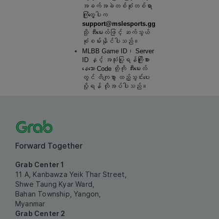
အခက်အခဲတစ်စုံတစ်ရာ 
ကြုံတွေ့ပါက 
support@mslesports.gg
သို့ အီးမေးလ်ဖြင့် ဆက်သွယ်
စုံစမ်းနိုင်ပါသည်။
MLBB Game ID၊ Server 
ID နှင့် အသုံးပြုရန်ကြိုးစား
နေသော Code တို့ကို အီးမေးလ်
တွင် တိကျစွာ ထည့်သွင်းပေး
ပို့ရန် လိုအပ်ပါသည်။
Forward Together
Grab Center 1
11 A, Kanbawza Yeik Thar Street,
Shwe Taung Kyar Ward,
Bahan Township, Yangon,
Myanmar
Grab Center 2