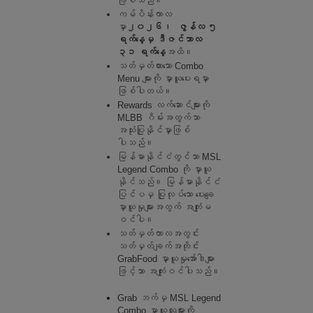
ဖြစ်သည်။
ကမ်ပိန်းကာလ
မှာ
၂၀၂၆၊  ဇွန်လ ၅ 
ရက်နေ့မှ ဒီဇင်ဘာလ 
၃၁ ရက်နေ့
အထိ။
သတ်မှတ်ထားသော Combo 
Menu များကို မှာယူပေးရမှာ 
ဖြစ်ပါတယ်။
Rewards လက်ဆောင်များကို 
MLBB ဂိမ်းအတွက်သာ 
အသုံးပြုနိုင်မှာဖြစ်
ပါသည်။
မြန်မာနိုင်ငံတွင်သာ MSL 
Legend Combo ကို မှာယူ
နိုင်သည်။ မြန်မာနိုင်ငံ
ပြင်ပမှ ပြုလုပ်သော ပေးချေ
မှာယူမှုများအတွက် အကျုံးမ
ဝင်ပါ။
သတ်မှတ်ကာလအတွင်း 
သတ်မှတ်ချက်အတိုင်း 
GrabFood မှာယူမှုအော်ဒါများ
ဖြင့်သာ အကျုံးဝင်ပါသည်။
Grab ဘက်မှ MSL Legend 
Combo မှာယူသူများကို 