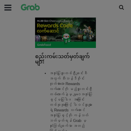
စည်းကမ်းသတ်မှတ်ချက်
များ
အသုံးပြုသူတစ်ဦးချင်းစီ
အတွက် သီးသန့်ဒီဇိုင်း
ထုတ်ထားသော Rewards 
လက်ဆောင်ကို မည်သူတစ်ဦး
တစ်ယောက်နဲ့မှ မျှဝေအသုံးပြု
ခွင့်မပြုပါ။ အကြောင်း
တစ်ခုခုကြောင့် ပါဝင်သူများ
ရဲ့ Rewards လက်ဆောင် 
အသုံးပြုခွင့်ကို ကန့်သတ် 
သတ်မှတ်ရန် Grab မှ 
ဆုံးဖြတ်ချက်သာ အတည်