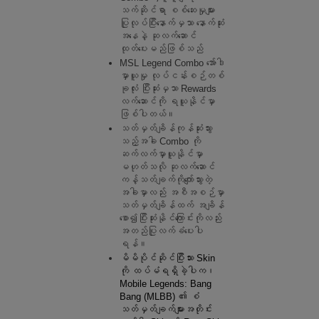
သက်ဆိုင်ရာ စစ်ဆေးမှုများ 
ပြုလုပ်ပြီးနောက်မှသာ နောက်ဆုံး
အနေနဲ့ ဆုလက်ဆောင် 
ထုတ်ပေးမည်ဖြစ်သည်
MSL Legend Combo အော်ဒါ
မှာယူမှု လုပ်ငန်းစဉ်တစ်
ခုလုံး ပြီးဆုံးမှသာ Rewards 
လက်ဆောင်ကို ရယူနိုင်မှာ 
ဖြစ်ပါတယ်။
သတ်မှတ်ချိန်ကုန်ဆုံးသွား
သည့်အခါ Combo ကို 
ဆက်လက်မှာယူနိုင်မှာ 
မဟုတ်သလို ဆုလက်ဆောင်
ကန့်သတ်ချက်ကိုကျော်သွားတဲ့
အခါမှာလည်း အစီအစဉ်မှာ 
သတ်မှတ်ချိန်ထက် အချိန်
စော၍ပြီးဆုံးနိုင်ကြောင်းကိုလည်း 
အတည်ပြုလက်ခံပေးပါ
ရန်။
မိမိပိုင်ဆိုင်ပြီးသား Skin 
ကို ထပ်မံရရှိခဲ့ပါက၊ 
Mobile Legends: Bang 
Bang (MLBB) ၏ စံ
သတ်မှတ်ချက်များအတိုင်း 