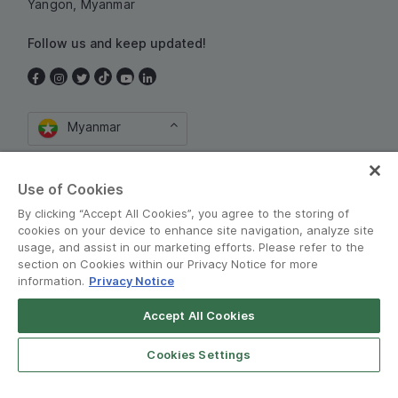
Yangon, Myanmar
Follow us and keep updated!
Myanmar
Use of Cookies
By clicking “Accept All Cookies”, you agree to the storing of
cookies on your device to enhance site navigation, analyze site
usage, and assist in our marketing efforts. Please refer to the
section on Cookies within our Privacy Notice for more
စည်းကမ်းသတ်မှတ်ချက်များနှင့် မူဝါဒမျာ
•
information.
Privacy Notice
Privacy Notice
Accept All Cookies
Grab for Android
© Grab 2010 - 2026
Open App
4.8
Cookies Settings