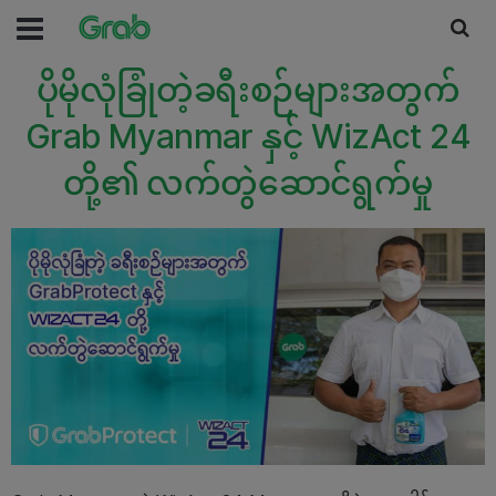
ပိုမိုလုံခြုံတဲ့ခရီးစဉ်များအတွက်
Grab Myanmar နှင့် WizAct 24
တို့၏ လက်တွဲဆောင်ရွက်မှု