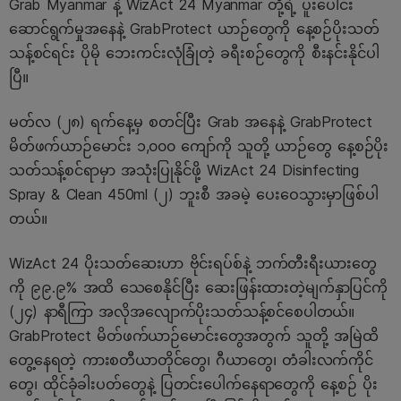
Grab Myanmar နဲ့ WizAct 24 Myanmar တို့ရဲ့ ပူးပေါင်း
ဆောင်ရွက်မှုအနေနဲ့ GrabProtect ယာဉ်တွေကို နေ့စဉ်ပိုးသတ်
သန့်စင်ရင်း ပိုမို ဘေးကင်းလုံခြုံတဲ့ ခရီးစဉ်တွေကို စီးနင်းနိုင်ပါ
ပြီ။
မတ်လ (၂၈) ရက်နေ့မှ စတင်ပြီး Grab အနေနဲ့ GrabProtect
မိတ်ဖက်ယာဉ်မောင်း ၁,၀၀၀ ကျော်ကို သူတို့ ယာဉ်တွေ နေ့စဉ်ပိုး
သတ်သန့်စင်ရာမှာ အသုံးပြုနိုင်ဖို့ WizAct 24 Disinfecting
Spray & Clean 450ml (၂) ဘူးစီ အခမဲ့ ပေးဝေသွားမှာဖြစ်ပါ
တယ်။
WizAct 24 ပိုးသတ်ဆေးဟာ ဗိုင်းရပ်စ်နဲ့ ဘက်တီးရီးယားတွေ
ကို ၉၉.၉% အထိ သေစေနိုင်ပြီး ဆေးဖြန်းထားတဲ့မျက်နှာပြင်ကို
(၂၄) နာရီကြာ အလိုအလျောက်ပိုးသတ်သန့်စင်စေပါတယ်။
GrabProtect မိတ်ဖက်ယာဉ်မောင်းတွေအတွက် သူတို့ အမြဲထိ
တွေ့နေရတဲ့ ကားစတီယာတိုင်တွေ၊ ဂီယာတွေ၊ တံခါးလက်ကိုင်
တွေ၊ ထိုင်ခုံခါးပတ်တွေနဲ့ ပြတင်းပေါက်နေရာတွေကို နေ့စဉ် ပိုး