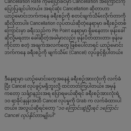
Cancellation Rate ကိုမပြောခင်မှာ Cancellation အကြောင်းကို
ပြောပြချင်ပါတယ်။ အရင်ဆုံး Cancellation ဆိုတာဟာ
ယာဉ်မောင်းဘက်ကနေ ခရီးစဉ်ကို စတင်ဖျက်သိမ်းလိုက်တာကို
ဆိုလိုတာပါ။ Cancellation လုပ်တယ်ဆိုတဲ့နေရာမှာ ခရီးစဉ်တစ်
ကြောင်းမှာ ခရီးသည်က Pin Point နေရာမှာ ရှိမနေတာ၊ ဖုန်းခေါ်
ဆိုလို့မရတာ၊ ခေါ်ဆိုတဲ့အခါမှာလည်း ဖုန်းပိတ်ထားတာ၊ ဖုန်းမ
ကိုင်တာ စတဲ့ အချက်အလက်တွေ ဖြစ်ပေါ်လာရင် ယာဉ်မောင်း
ဘက်ကနေ ခရီးစဉ်ကို ဖျက်သိမ်း (Cancel) လုပ်ခွင့်ရှိပါတယ်။
ဒီနေရာမှာ ယာဉ်မောင်းတွေအနေနဲ့ ခရီးစဉ်အားလုံးကို လက်ခံ
ပြီး Cancel လုပ်ခွင့်မရှိဘူးလို့ ထင်တတ်ကြပါတယ်။ အမှန်
ကတော့ သင်္ချာနည်းအရ ပြောရမယ်ဆိုရင် ခရီးစဉ်အားလုံးရဲ့
၁၀ ရာခိုင်နှုန်းအထိ Cancel လုပ်မှုကို Grab က လက်ခံထားပါ
တယ်။ အလွယ်ဆိုရင်တော့
“၁၀ ကြောင်းဆွဲပြီးရင် ၁ကြောင်း
Cancel လုပ်နိုင်တာမျိုးပါ”