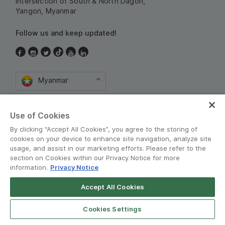
Intersection of South & North Dagon,
Yangon, Myanmar
Follow us and keep updated!
Myanmar
Use of Cookies
By clicking “Accept All Cookies”, you agree to the storing of
cookies on your device to enhance site navigation, analyze site
usage, and assist in our marketing efforts. Please refer to the
section on Cookies within our Privacy Notice for more
စည်းကမ်းသတ်မှတ်ချက်များနှင့် မူဝါဒမျာ
•
information.
Privacy Notice
Privacy Notice
Accept All Cookies
© Grab 2010 - 2026
Open App
Grab Driver for Android
Cookies Settings