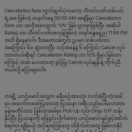
Cancellation Rate တွက်ချက်ပုံကတော့ သီတင်းပတ်တစ်ပတ်
ရဲ့အစ ဖြစ်တဲ့ တနင်္လာနေ့ 00:00 AM အချိန်မှာ Cancellation
Rate ဟာ အလိုအလျောက် “0%” ဖြစ်သွားမှာဖြစ်ပြီး အဆိုပါ
Rating ဟာ သီတင်းပတ်အကုန်ဖြစ်တဲ့ တနင်္ဂနွေနေ့ည 11:59 PM
အထိ ရှိနေမှာပါ။ ဒီအတောအတွင်း ဥပမာ တစ်ပတ်တာ
အကြောင်း ၆၀ ဆွဲထားပြီး သင့်အနေနဲ့ ၆ ကြောင်း Cancel လုပ်
ထားတယ်ဆိုရင် Cancellation Rating ဟာ 10% ရှိမှာ ဖြစ်တာ
ကြောင့် Grab ပေးထားတဲ့ ခွင့်ပြု Cancel လုပ်နှုန်းနဲ့ ကိုက်ညီ
တယ်လို့ ပြောရမှာပါ။
တချို့ ယာဉ်မောင်းတွေက ခရီးစဉ်အားလုံး လက်ခံပြီးတဲ့အခါ
မှာ အထက်ကဖော်ပြထားတဲ့ ပြဿနာ (ခရီးသည်ပေါ်မလာတာ၊
ဖုန်းမကိုင်တာ) ဖြစ်တဲ့အခါမှာ Pick-Up လုပ်၊ Drop-Off တန်း
နှိပ်ပြီး ပြဿနာကို ဖြေရှင်းလိုက်တော့ ယာဉ်မောင်းနှင်ခွင့်အပိတ်
ခံရတာ၊ ရရှိမယ့် အပိုဆုကြေးတွေ ထိခိုက်တာတွေ ဖြစ်လာနိုင်