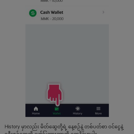
History မှာလည်း မိတ်ဆွေတို့ရဲ့ နေ့စဉ်နဲ့ တစ်ပတ်စာ ဝင်ငွေနဲ့