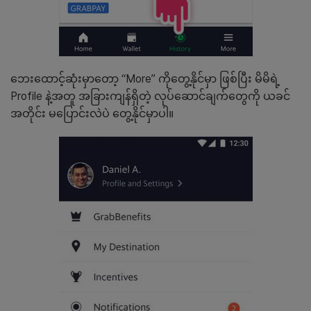
ဘေးထောင့်ဆုံးမှာတော့ “More” ကိုတွေ့နိုင်မှာ ဖြစ်ပြီး မိမိရဲ့
Profile နဲ့အတူ အခြားကျန်ရှိတဲ့ လုပ်ဆောင်ချက်တွေကို ယခင်
အတိုင်း မပြောင်းလဲပဲ တွေ့နိုင်မှာပါ။