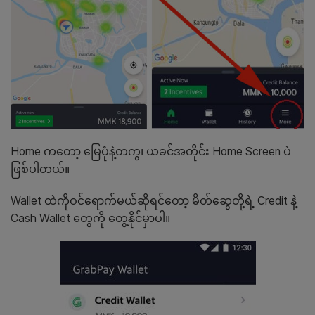
Home ကတော့ မြေပုံနဲ့တကွ၊ ယခင်အတိုင်း Home Screen ပဲ
ဖြစ်ပါတယ်။
Wallet ထဲကိုဝင်ရောက်မယ်ဆိုရင်တော့ မိတ်ဆွေတို့ရဲ့ Credit နဲ့
Cash Wallet တွေကို တွေ့နိုင်မှာပါ။