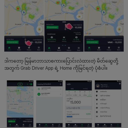
ဒါကတော့ မြန်မာဘာသာစကားပြောင်းလဲထားတဲ့ မိတ်ဆွေတို့
အတွက် Grab Driver App ရဲ့ Home ကိုမြင်ရတဲ့ ပုံစံပါ။