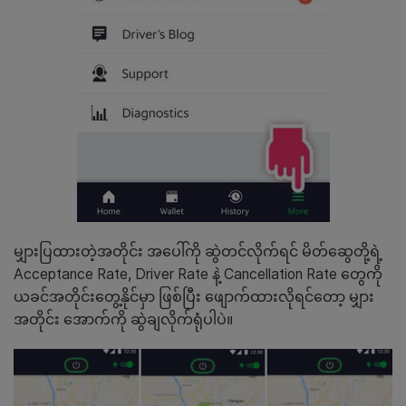
မျှားပြထားတဲ့အတိုင်း အပေါ်ကို ဆွဲတင်လိုက်ရင် မိတ်ဆွေတို့ရဲ့
Acceptance Rate, Driver Rate နဲ့ Cancellation Rate တွေကို
ယခင်အတိုင်းတွေ့နိုင်မှာ ဖြစ်ပြီး ဖျောက်ထားလိုရင်တော့ မျှား
အတိုင်း အောက်ကို ဆွဲချလိုက်ရုံပါပဲ။