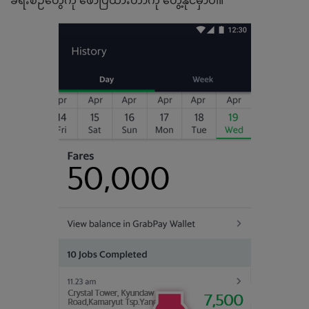
ခရီးစဉ်တွေကို ဖော်ပြထားတာကို တွေ့နိုင်မှာပါ။