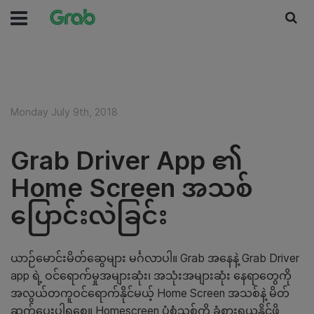
Monday July 9th, 2018
Grab Driver App ၏
Home Screen အသစ်
ပြောင်းလဲခြင်း
ယာဉ်မောင်းမိတ်ဆွေများ မင်္ဂလာပါ။ Grab အနေနဲ့ Grab Driver
app ရဲ့ ဝင်ရောက်မှုအများဆုံး၊ အသုံးအများဆုံး နေရာတွေကို
အလွယ်တကူဝင်ရောက်နိုင်မယ့် Home Screen အသစ်နဲ့ မိတ်
ဆက်ပေးပါရစေ။ Homescreen ပုံစံသစ်ကို ခံစားရယူနိုင်ဖို့