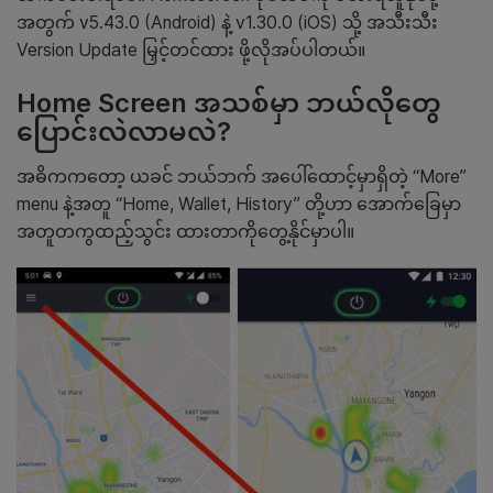
အတွက် v5.43.0 (Android) နဲ့ v1.30.0 (iOS) သို့ အသီးသီး
Version Update မြှင့်တင်ထား ဖို့လိုအပ်ပါတယ်။
Home Screen အသစ်မှာ ဘယ်လိုတွေ
ပြောင်းလဲလာမလဲ?
အဓိကကတော့ ယခင် ဘယ်ဘက် အပေါ်ထောင့်မှာရှိတဲ့ “More”
menu နဲ့အတူ “Home, Wallet, History” တို့ဟာ အောက်ခြေမှာ
အတူတကွထည့်သွင်း ထားတာကိုတွေ့နိုင်မှာပါ။